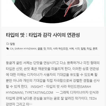
타입의 맛 : 타입과 감각 사이의 연관성
칼럼
CA
,
SARAH HYNDMAN
,
글꼴
,
맛
,
미각
,
사라 하인드먼
,
서체
,
시각
,
칼럼
,
타입
,
폰트
둥글게 굴린 서체는 단맛을 연상시키고 다소 뾰족하거나 각진 형태의
타입은 신맛, 쓴맛 혹은 매운맛을 떠올리게 한다. 이러한 상호 연관성
에 대한 이해는 디자이너가 사용자의 기대감을 유도할 수 있도록 할
뿐만 아니라 개인의 기대감을 직접 자극함으로써 강렬한 경험을 선사
할 수 있게 한다. INSIGHT – 타입의 맛 사라 하인드먼(SARAH
HYNDMAN), TYPETASTING.COM — 그래픽 디자이너이자 인식과
타입에 관해 남다른 관심을 보이는 글로 잘 알려진 작가이다. TEDx
강연자 그리고 타…