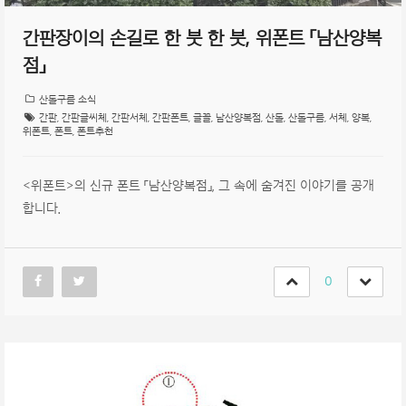
간판장이의 손길로 한 붓 한 붓, 위폰트 「남산양복
점」
산돌구름 소식
간판
,
간판글씨체
,
간판서체
,
간판폰트
,
글꼴
,
남산양복점
,
산돌
,
산돌구름
,
서체
,
양복
,
위폰트
,
폰트
,
폰트추천
<위폰트>의 신규 폰트 「남산양복점」, 그 속에 숨겨진 이야기를 공개
합니다.
0