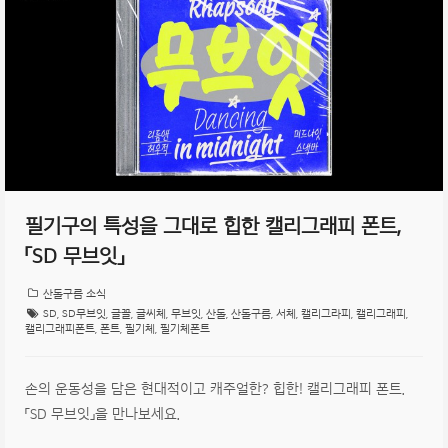
필기구의 특성을 그대로 힙한 캘리그래피 폰트,
「SD 무브잇」
산돌구름 소식
SD
,
SD무브잇
,
글꼴
,
글씨체
,
무브잇
,
산돌
,
산돌구름
,
서체
,
캘리그라피
,
캘리그래피
,
캘리그래피폰트
,
폰트
,
필기체
,
필기체폰트
손의 운동성을 담은 현대적이고 캐주얼한? 힙한! 캘리그래피 폰트.
「SD 무브잇」을 만나보세요.