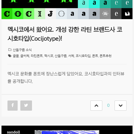
멕시코에서 왔어요. 개성 강한 라틴 브랜드사 코
시호타입(Cocijotype)!
산돌구름 소식
글꼴
,
글씨체
,
라틴폰트
,
멕시코
,
산돌구름
,
서체
,
코시호타입
,
폰트
,
폰트추천
멕시코 문화를 폰트에 장난스럽게 담았어요. 코시호타입과의 인터뷰
를 공개합니다.
0