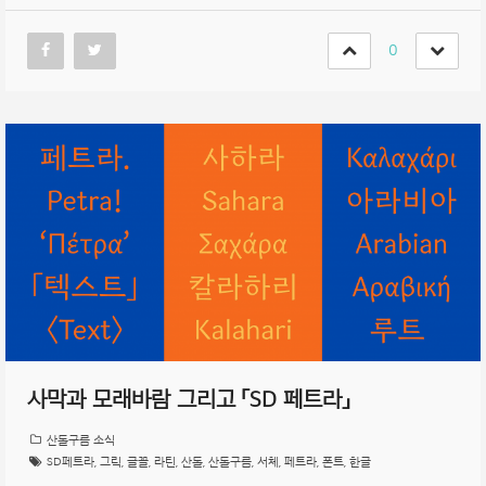
0
사막과 모래바람 그리고 「SD 페트라」
산돌구름 소식
SD페트라
,
그릭
,
글꼴
,
라틴
,
산돌
,
산돌구름
,
서체
,
페트라
,
폰트
,
한글