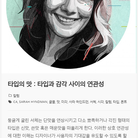
타입의 맛 : 타입과 감각 사이의 연관성
칼럼
CA
,
SARAH HYNDMAN
,
글꼴
,
맛
,
미각
,
사라 하인드먼
,
서체
,
시각
,
칼럼
,
타입
,
폰트
둥글게 굴린 서체는 단맛을 연상시키고 다소 뾰족하거나 각진 형태의
타입은 신맛, 쓴맛 혹은 매운맛을 떠올리게 한다. 이러한 상호 연관성
에 대한 이해는 디자이너가 사용자의 기대감을 유도할 수 있도록 할