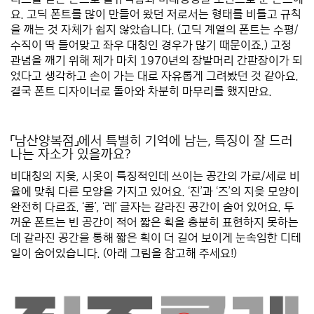
요.
고딕 폰트를 많이 만들어 왔던 저로서는 형태를 비틀고 규칙
을 깨는 것 자체가 쉽지 않았습니다. (고딕 계열의 폰트는 수평/
수직이 딱 들어맞고 좌우 대칭인 경우가 많기 때문이죠.) 고정
관념을 깨기 위해 제가 마치 1970년의 장발머리 간판장이가 되
었다고 생각하고 손이 가는 대로 자유롭게 그려봤던 것 같아요.
결국 폰트 디자이너로 돌아와 차분히 마무리를 했지만요.
*
*
「남산양복점」에서 특별히 기억에 남는, 특징이 잘 드러
나는 자소가 있을까요?
비대칭의 지읒, 시옷이 특징적인데 쓰이는 공간의 가로/세로 비
율에 맞춰 다른 모양을 가지고 있어요. ‘진’과 ‘즈’의 지읒 모양이
완전히 다르죠.
‘콜’, ‘레’ 글자는 갈라진 공간이 숨어 있어요. 두
꺼운 폰트는 빈 공간이 적어 짧은 획을 충분히 표현하지 못하는
데 갈라진 공간을 통해 짧은 획이 더 길어 보이게 눈속임한 디테
일이 숨어있습니다. (아래 그림을 참고해 주세요!)
*
*