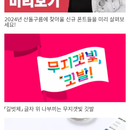
2024년 산돌구름에 찾아올 신규 폰트들을 미리 살펴보
세요!
「길벗체」 글자 위 나부끼는 무지갯빛 깃발