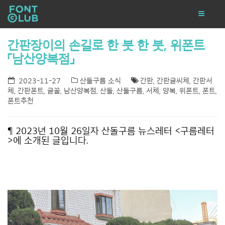
간판장이의 손길로 한 붓 한 붓, 위폰트
「남산양복점」
2023-11-27
산돌구름 소식
간판
,
간판글씨체
,
간판서
체
,
간판폰트
,
글꼴
,
남산양복점
,
산돌
,
산돌구름
,
서체
,
양복
,
위폰트
,
폰트
,
폰트추천
¶ 2023년 10월 26일자 산돌구름 뉴스레터 <
구름레터
>에 소개된 글입니다.
*
*