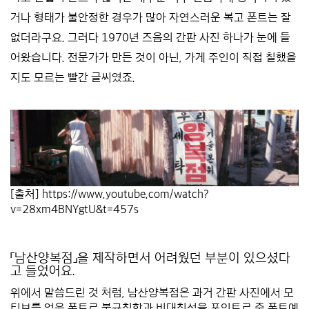
거나 형태가 불안정한 경우가 많아 자연스러운 복고 폰트는 잘
없더라구요. 그러다 1970년 즈음의 간판 사진 하나가 눈에 들
어왔습니다. 전문가가 만든 것이 아닌, 가게 주인이 직접 칠했을
지도 모르는 빨간 글씨였죠.
*
[출처]
https://www.youtube.com/watch?
v=28xm4BNYgtU&t=457s
*
*
「남산양복점」을 제작하면서 어려웠던 부분이 있으셨다
고 들었어요.
위에서 말씀드린 것 처럼, 남산양복점은 과거 간판 사진에서 모
티브를 얻은 폰트로 불규칙함과 비대칭성을 포인트로 준 폰트예