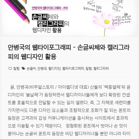
안병국의 웹타이포그래피 – 손글씨체와 캘리그라
피의 웹디자인 활용
칼럼
손글씨
,
안병국
,
웹디자인
,
웹타이포그래피
,
칼럼
,
캘리그라피
글. 안병국(비주얼스토리 / 아이웹디넷 대표) 산돌의 ‘백종열체’와 윤
디자인의 ‘봄날체’가 등장하면서 웹디자이너들에게 보다 확장된 컨셉
트를 효율적으로 전달할 수 있는 길이 열렸다. 즉, 그 자체로 세련미를
가지면서도 다른 디자인 요소들과 조형적으로 조화가 잘 되는 폰트의
등장은 고객과의 감성 커뮤니케이션을 중시하는 사이트에서 효과적
으로 이용할 수 있기 때문이다, 정형화된 폰트에서 벗어나 손 맛이
묻어나는 손글씨 폰트의 등장은 비단 웹디자이너들 뿐만 아니라 타이