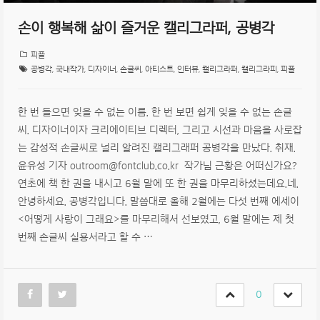
손이 행복해 삶이 즐거운 캘리그라퍼, 공병각
피플
공병각
,
국내작가
,
디자이너
,
손글씨
,
아티스트
,
인터뷰
,
캘리그라퍼
,
캘리그라피
,
피플
한 번 들으면 잊을 수 없는 이름. 한 번 보면 쉽게 잊을 수 없는 손글
씨. 디자이너이자 크리에이티브 디렉터, 그리고 시선과 마음을 사로잡
는 감성적 손글씨로 널리 알려진 캘리그래퍼 공병각을 만났다. 취재.
윤유성 기자 outroom@fontclub.co.kr 작가님 근황은 어떠신가요?
연초에 책 한 권을 내시고 6월 말에 또 한 권을 마무리하셨는데요.네.
안녕하세요. 공병각입니다. 말씀대로 올해 2월에는 다섯 번째 에세이
<어떻게 사랑이 그래요>를 마무리해서 선보였고, 6월 말에는 제 첫
번째 손글씨 실용서라고 할 수 …
0