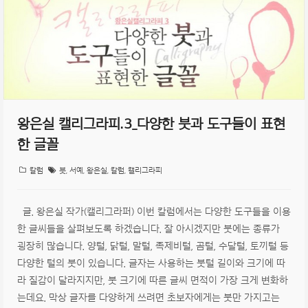
왕은실 캘리그라피.3_다양한 붓과 도구들이 표현
한 글꼴
칼럼
붓
,
서예
,
왕은실
,
칼럼
,
캘리그라피
글. 왕은실 작가(캘리그라퍼) 이번 칼럼에서는 다양한 도구들을 이용
한 글씨들을 살펴보도록 하겠습니다. 잘 아시겠지만 붓에는 종류가
굉장히 많습니다. 양털, 닭털, 말털, 족제비털, 곰털, 수달털, 토끼털 등
다양한 털의 붓이 있습니다. 글자는 사용하는 붓털 길이와 크기에 따
라 질감이 달라지지만, 붓 크기에 따른 글씨 면적이 가장 크게 변화하
는데요. 막상 글자를 다양하게 쓰려면 초보자에게는 붓만 가지고는