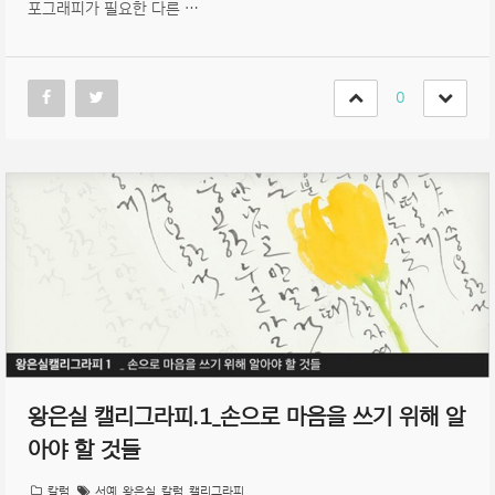
포그래피가 필요한 다른 …
0
왕은실 캘리그라피.1_손으로 마음을 쓰기 위해 알
아야 할 것들
칼럼
서예
,
왕은실
,
칼럼
,
캘리그라피