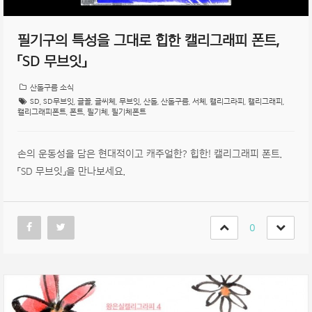
필기구의 특성을 그대로 힙한 캘리그래피 폰트,
「SD 무브잇」
산돌구름 소식
SD
,
SD무브잇
,
글꼴
,
글씨체
,
무브잇
,
산돌
,
산돌구름
,
서체
,
캘리그라피
,
캘리그래피
,
캘리그래피폰트
,
폰트
,
필기체
,
필기체폰트
손의 운동성을 담은 현대적이고 캐주얼한? 힙한! 캘리그래피 폰트.
「SD 무브잇」을 만나보세요.
0