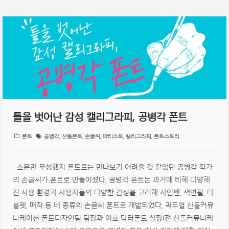
틀을 벗어난 감성 캘리그라피, 공병각 폰트
폰트
공병각
,
산돌폰트
,
손글씨
,
아티스트
,
캘리그라피
,
폰트스토리
소문만 무성했지 폰트로는 만나보기 어려울 것 같았던 공병각 작가
의 손글씨가 폰트로 만들어졌다. 공병각 폰트는 과거에 비해 다양해
진 사용 환경과 사용자들의 다양한 감성을 고려해 사인펜, 색연필, 타
블렛, 매직 등 네 종류의 손글씨 폰트로 개발되었다. 곽두열 산돌커뮤
니케이션 폰트디자인팀 팀장과 이호 닥터폰트 실장(전 산돌커뮤니케