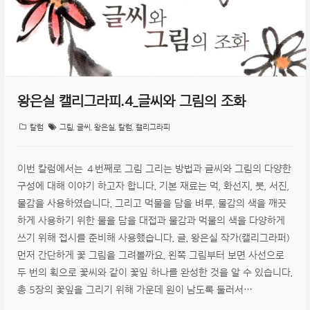
왕은실 캘리그라피.4_글씨와 그림의 조화
칼럼
그림
,
글씨
,
왕은실
,
칼럼
,
캘리그라피
이번 칼럼에서는 ４번째로 그림 그리는 방법과 글씨와 그림의 다양한
구성에 대해 이야기 하고자 합니다. 기본 재료는 먹, 화선지, 붓, 서진,
물감을 사용하였습니다. 그리고 먹물을 담을 벼루, 물감의 색을 깨끗
하게 사용하기 위한 물을 담을 대접과 물감과 먹물의 색을 다양하게
쓰기 위해 접시를 준비해 사용했습니다. 글. 왕은실 작가(캘리그라퍼)
먼저 간단하게 꽃 그림을 그려볼까요. 왼쪽 그림부터 보면 사선으로
두 번의 획으로 꽃씨와 같이 꽃잎 하나를 완성한 것을 알 수 있습니다.
총 5장의 꽃잎을 그리기 위해 가운데 원이 남도록 둘러서…