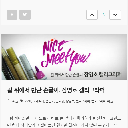
3
길 위에서 만난 손글씨, 장영호 캘리그라퍼
피플
VMD
,
국내작가
,
손글씨
,
인터뷰
,
장영호
,
캘리그라퍼
,
캘리그라피
,
피플
텅 비어있던 무지 노트가 바로 눈 앞에서 화려하게 변신한다. 고민고
민 하다 적어달라고 뱉어놓긴 했지만 확신이 가지 않던 문구가 그의