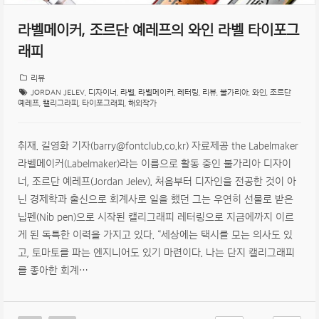
라벨메이커, 조르단 예레프의 와인 라벨 타이포그
래피
리뷰
JORDAN JELEV
,
디자이너
,
라벨
,
라벨메이커
,
레터링
,
리뷰
,
불가리아
,
와인
,
조르단
예레프
,
캘리그라피
,
타이포그래피
,
해외작가
취재. 길영화 기자(barry@fontclub.co.kr) 자료제공 the Labelmaker
라벨메이커(Labelmaker)라는 이름으로 활동 중인 불가리아 디자이
너, 조르단 예레프(Jordan Jelev). 처음부터 디자인을 전공한 것이 아
닌 경제학과 출신으로 회계사로 일을 했던 그는 우연히 선물로 받은
닙펜(Nib pen)으로 시작된 캘리그래피 레터링으로 지금에까지 이르
게 된 독특한 이력을 가지고 있다. “세상에는 택시를 모는 의사도 있
고, 토마토를 파는 엔지니어도 있기 마련이다. 나는 단지 캘리그래피
를 좋아한 회계…