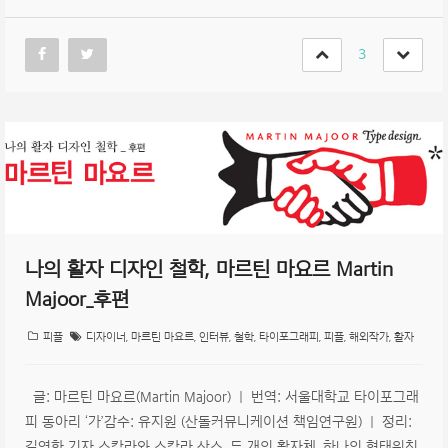
3
나의 활자 디자인 철학, 마르틴 마요르 Martin
Majoor_후편
피플
디자이너
,
마르틴 마요르
,
인터뷰
,
철학
,
타이포그래피
,
피플
,
해외작가
,
활자
글: 마르틴 마요르(Martin Majoor) | 번역: 서울대학교 타이포그래
피 동아리 ‘가’감수: 유지원 (산돌커뮤니케이션 책임연구원) | 정리:
길영화 기자 스칼라와 스칼라 산스. 두 개의 활자체, 하나의 형태원칙