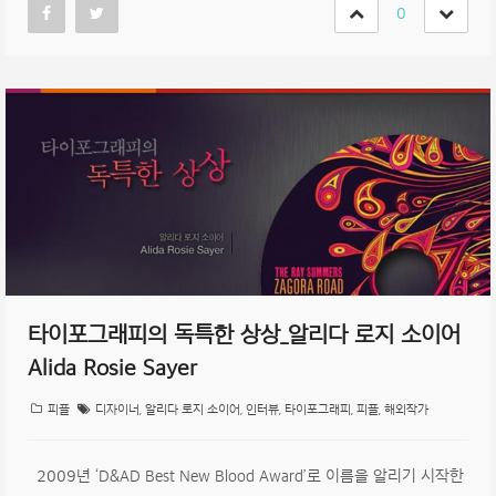
0
타이포그래피의 독특한 상상_알리다 로지 소이어
Alida Rosie Sayer
피플
디자이너
,
알리다 로지 소이어
,
인터뷰
,
타이포그래피
,
피플
,
해외작가
2009년 ‘D&AD Best New Blood Award’로 이름을 알리기 시작한