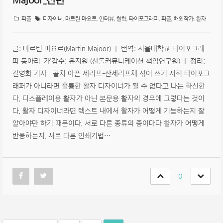
Majoor_전편
피플
디자이너
,
마르틴 마요르
,
인터뷰
,
철학
,
타이포그래피
,
피플
,
해외작가
,
활자
글: 마르틴 마요르(Martin Majoor) | 번역: 서울대학교 타이포그래
피 동아리 ‘가’감수: 유지원 (산돌커뮤니케이션 책임연구원) | 정리:
길영화 기자 골치 아픈 세리프-산세리프체 섞어 쓰기 서적 타이포그
래퍼가 아니라면 훌륭한 활자 디자이너가 될 수 없다고 나는 확신한
다. 디스플레이용 활자가 아닌 본문용 활자의 경우에 그렇다는 것이
다. 활자 디자이너라면 텍스트 내에서 활자가 어떻게 기능하는지 잘
알아야만 하기 때문이다. 서로 다른 종류의 종이마다 활자가 어떻게
반응하는지, 서로 다른 인쇄기법…
0