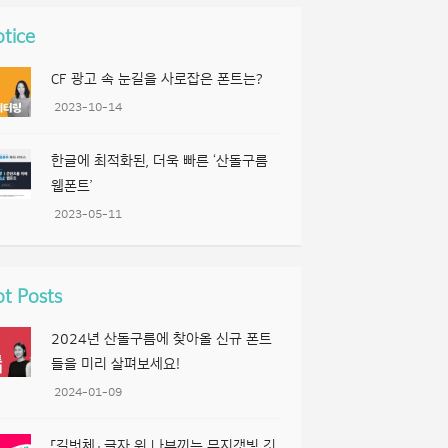
tice
CF 광고 속 눈길을 사로잡은 폰트는?
2023-10-14
한글에 최적화된, 더욱 빠른 ‘산돌구름
웹폰트’
2023-05-11
t Posts
2024년 산돌구름에 찾아올 신규 폰트
들을 미리 살펴보세요!
2024-01-09
「길벗체」 글자 위 나부끼는 무지갯빛 깃