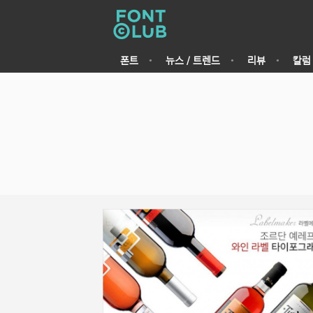
폰트
뉴스 / 트렌드
리뷰
칼럼