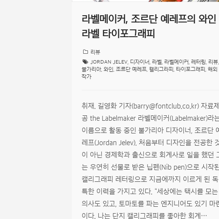
라벨메이커, 조르단 예레프의 와인
라벨 타이포그래피
리뷰
JORDAN JELEV
,
디자이너
,
라벨
,
라벨메이커
,
레터링
,
리뷰
,
불가리아
,
와인
,
조르단 예레프
,
캘리그라피
,
타이포그래피
,
해외
작가
취재. 길영화 기자(barry@fontclub.co.kr) 자료
공 the Labelmaker 라벨메이커(Labelmaker)라
이름으로 활동 중인 불가리아 디자이너, 조르단 
레프(Jordan Jelev). 처음부터 디자인을 전공한 
이 아닌 경제학과 출신으로 회계사로 일을 했던 
는 우연히 선물로 받은 닙펜(Nib pen)으로 시작
캘리그래피 레터링으로 지금에까지 이르게 된 독
특한 이력을 가지고 있다. “세상에는 택시를 모는
의사도 있고, 토마토를 파는 엔지니어도 있기 마
이다. 나는 단지 캘리그래피를 좋아한 회계…