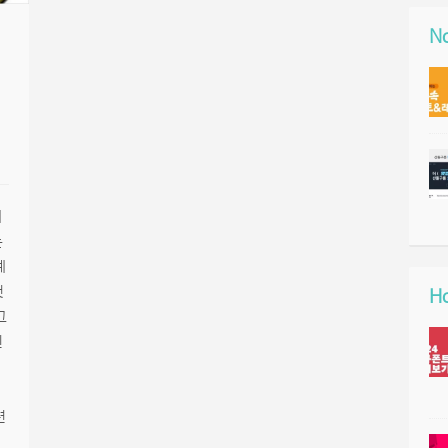
No
제
는
예
것
Ho
그
된
련