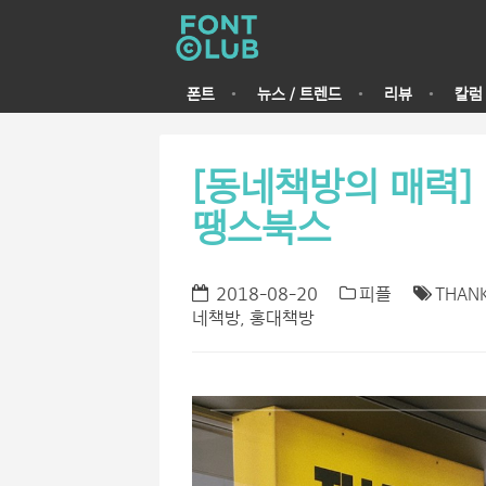
폰트
뉴스 / 트렌드
리뷰
칼럼
[동네책방의 매력] 
땡스북스
2018-08-20
피플
THAN
네책방
,
홍대책방