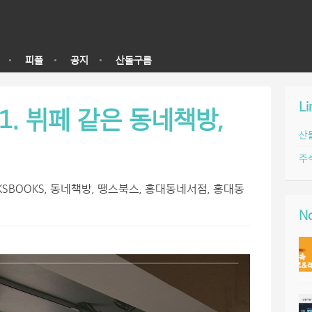
피플
공지
산돌구름
Li
1. 뷔페 같은 동네책방,
산
주
KSBOOKS
,
동네책방
,
땡스북스
,
홍대동네서점
,
홍대동
No