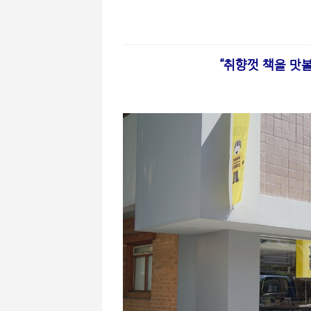
“취향껏 책을 맛볼