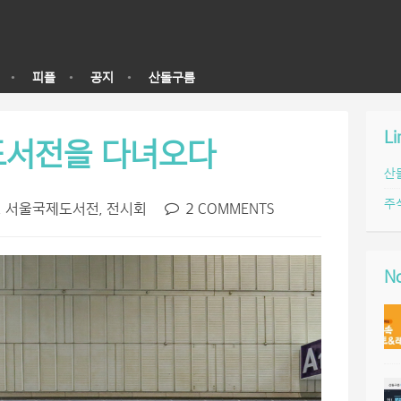
피플
공지
산돌구름
Li
 도서전을 다녀오다
산
주
,
서울국제도서전
,
전시회
2 COMMENTS
No