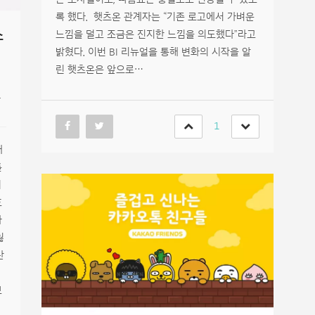
록 했다. 햇츠온 관계자는 “기존 로고에서 가벼운
스
느낌을 덜고 조금은 진지한 느낌을 의도했다”라고
밝혔다. 이번 BI 리뉴얼을 통해 변화의 시작을 알
린 햇츠온은 앞으로…
튜
1
대
톨
시
호
하
잃
탄
브