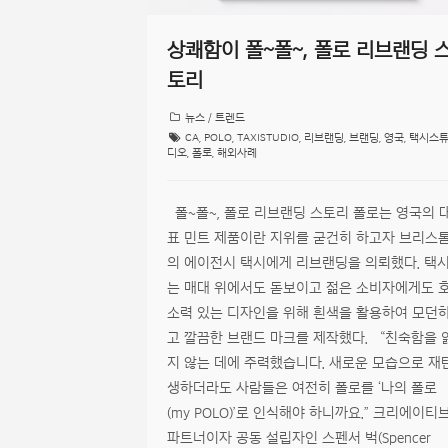
상쾌함이 폴~폴~, 폴로 리브랜딩 
토리
뉴스 / 트렌드
CA
,
POLO
,
TAXISTUDIO
,
리브랜딩
,
브랜딩
,
영국
,
택시스
디오
,
폴로
,
해외사례
폴~폴~, 폴로 리브랜딩 스토리 폴로는 영국의 
표 민트 제품이란 지위를 굳건히 하고자 브리스
의 에이전시 택시에게 리브랜딩을 의뢰했다. 택
는 매대 위에서도 돋보이고 젊은 소비자에게도 
소력 있는 디자인을 위해 흰색을 활용하여 모던
고 깔끔한 브랜드 마크를 제작했다. “친숙함을 
지 않는 데에 주력했습니다. 새로운 모습으로 재
생하더라도 사람들은 여전히 폴로를 ‘나의 폴로
(my POLO)’로 인식해야 하니까요.” 크리에이티
파트너이자 공동 설립자인 스펜서 벅(Spencer