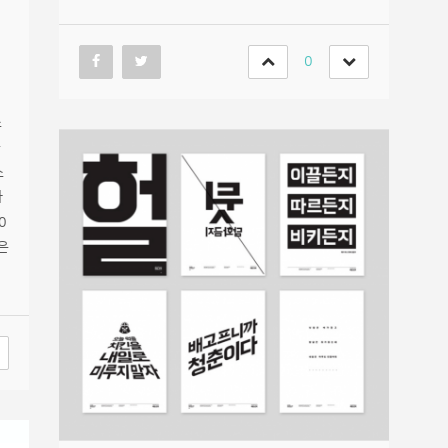
0
스
눔
스
하
0
은