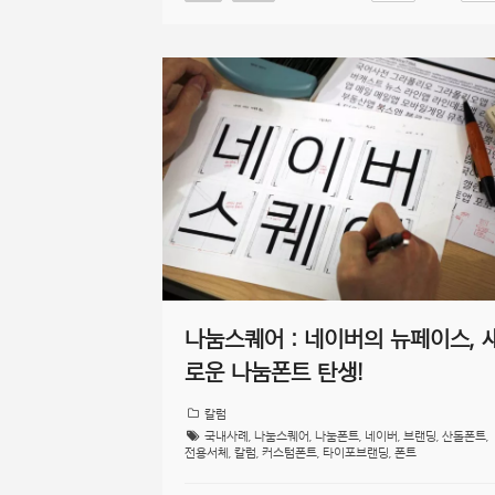
나눔스퀘어 : 네이버의 뉴페이스, 
로운 나눔폰트 탄생!
칼럼
국내사례
,
나눔스퀘어
,
나눔폰트
,
네이버
,
브랜딩
,
산돌폰트
,
전용서체
,
칼럼
,
커스텀폰트
,
타이포브랜딩
,
폰트