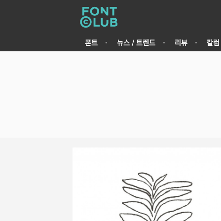
폰트
뉴스 / 트렌드
리뷰
칼럼