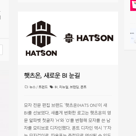
보
치
햇츠온, 새로운 BI 눈길
뉴스 / 트렌드
BI
,
리뉴얼
,
브랜딩
,
폰트
모자 전문 편집 브랜드 ‘햇츠온(HATS ON)’이 새
BI를 선보였다. 새롭게 변화한 로고는 햇츠온의 영
문 알파벳 첫글자 ‘H’와 ‘O’를 변형해 모자를 쓴 남
자를 모티브로 디자인했다. 폰트 디자인 역시 ‘T’자
는 모자걸이로, 따옴표는 중절모로 연상될 수 있도