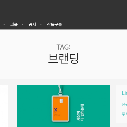
피플
공지
산돌구름
TAG:
브랜딩
Li
산
주