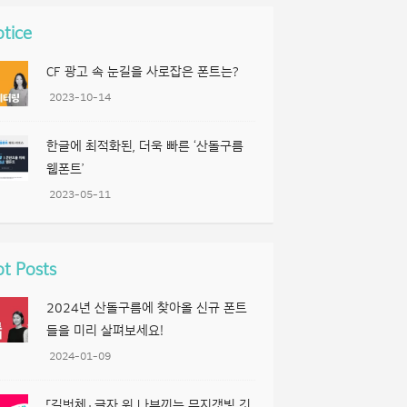
tice
CF 광고 속 눈길을 사로잡은 폰트는?
2023-10-14
한글에 최적화된, 더욱 빠른 ‘산돌구름
웹폰트’
2023-05-11
t Posts
2024년 산돌구름에 찾아올 신규 폰트
들을 미리 살펴보세요!
2024-01-09
「길벗체」 글자 위 나부끼는 무지갯빛 깃