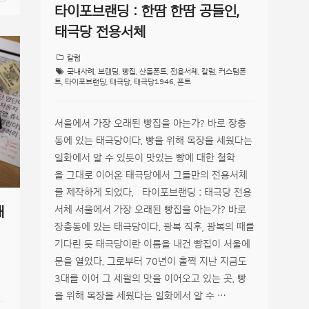
타이포브랜딩 : 한땀 한땀 공들인,
태극당 전용서체
칼럼
국내사례
,
브랜딩
,
빵집
,
산돌폰트
,
전용서체
,
칼럼
,
커스텀폰
트
,
타이포브랜딩
,
태극당
,
태극당1946
,
폰트
서울에서 가장 오래된 빵집을 아는가? 바로 장충
동에 있는 태극당이다. 빵을 위해 목장을 세웠다는
일화에서 알 수 있듯이 맛있는 빵에 대한 철학
을 그대로 이어온 태극당에서 그들만의 전용서체
를 제작하게 되었다. 타이포브랜딩 : 태극당 전용
서체 서울에서 가장 오래된 빵집을 아는가? 바로
새
장충동에 있는 태극당이다. 광복 직후, 광복의 때를
기다린 듯 태극당이란 이름을 내건 빵집이 서울에
문을 열었다. 그로부터 70년이 훌쩍 지난 지금도
3대를 이어 그 세월의 맛을 이어오고 있는 곳. 빵
을 위해 목장을 세웠다는 일화에서 알 수 …