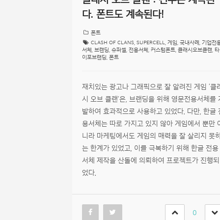
다. 폰트도 계속된다!
폰트
CLASH OF CLANS
,
SUPERCELL
,
게임
,
국내사례
,
기업전
서체
,
브랜딩
,
슈퍼셀
,
전용서체
,
커스텀폰트
,
클래시오브클랜
,
타
이포브랜딩
,
폰트
재치있는 광고나 그래픽으로 잘 알려진 게임 ‘클
시 오브 클랜’은, 브랜딩을 위해 영문전용서체를 
발하여 효과적으로 사용하고 있었다. 다만, 한글 
용서체는 따로 가지고 있지 않아 게임에서 뿐만 
니라 마케팅에서도 게임의 매력을 잘 살리지 못
는 한계가 있었고, 이를 극복하기 위해 한글 전용
서체 제작을 산돌에 의뢰하여 프로젝트가 진행되
었다.
0