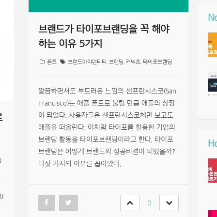
No
브랜드가 타이포브랜딩을 꼭 해야
하는 이유 5가지
폰트
브랜드아이덴티티
,
브랜딩
,
커넥츠
,
타이포브랜딩
깔끔하면서도 부드러운 느낌의 샌프란시스코(San
Francisco)는 애플 폰트로 불릴 만큼 애플의 상징
이 되었다. 사용자들은 샌프란시스코체만 보고도
로
애플을 떠올린다. 이처럼 타이포를 활용한 기업의
브랜딩 활동을 타이포브랜딩이라고 한다. 타이포
Ho
브랜딩은 어떻게 브랜드의 성공비결이 되었을까?
랜
다섯 가지의 이유를 꼽아봤다.
I
0