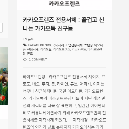
카카오프렌즈 전용서체 : 즐겁고 신
나는 카카오톡 친구들
폰트
KAKAOFRIENDS
,
국내사례
,
기업전용서체
,
브랜딩
,
이모티
콘
,
전용서체
,
카카오톡
,
카카오프렌즈
,
커스텀폰트
,
타이포브랜
딩
,
폰트
1 COMMENT
타이포브랜딩 : 카카오프렌즈 전용서체 제이지, 프
로도, 네오, 무지, 콘, 라이언, 튜브, 어피치. 이제는
너무나 친근해져버린 국민 이모티콘, 카카오프렌
즈. 카카오톡의 마스코트로써 이들이 지닌 개성 만
점의 캐릭터를 더욱 잘 표현하고, 일관된 아이덴티
티로 커뮤니케이션하기 위해 카카오프렌즈만의 전
용서체를 제작하게 되었다. 제작배경 카카오프
렌즈의 인기가 날로 높아지자 카카오에서는 카카