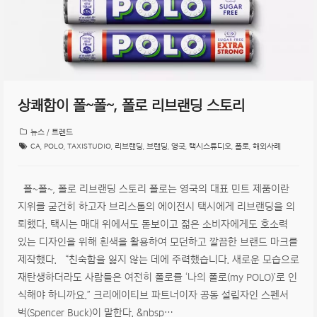
상쾌함이 폴~폴~, 폴로 리브랜딩 스토리
뉴스 / 트렌드
CA
,
POLO
,
TAXISTUDIO
,
리브랜딩
,
브랜딩
,
영국
,
택시스튜디오
,
폴로
,
해외사례
폴~폴~, 폴로 리브랜딩 스토리 폴로는 영국의 대표 민트 제품이란
지위를 굳건히 하고자 브리스톨의 에이전시 택시에게 리브랜딩을 의
뢰했다. 택시는 매대 위에서도 돋보이고 젊은 소비자에게도 호소력
있는 디자인을 위해 흰색을 활용하여 모던하고 깔끔한 브랜드 마크를
제작했다. “친숙함을 잃지 않는 데에 주력했습니다. 새로운 모습으로
재탄생하더라도 사람들은 여전히 폴로를 ‘나의 폴로(my POLO)’로 인
식해야 하니까요.” 크리에이티브 파트너이자 공동 설립자인 스펜서
벅(Spencer Buck)이 말한다. &nbsp…