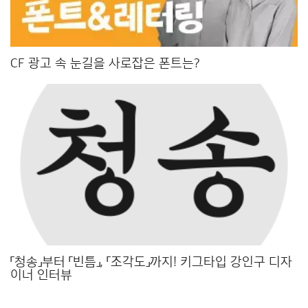
CF 광고 속 눈길을 사로잡은 폰트는?
「청송」부터 「빈틈」, 「조각도」까지! 키그타입 강인구 디자
이너 인터뷰