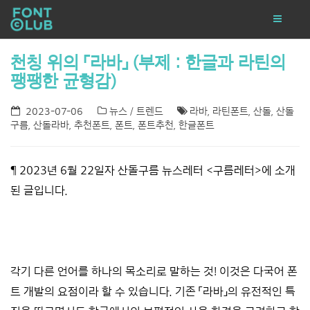
천칭 위의 「라바」 (부제 : 한글과 라틴의
팽팽한 균형감)
2023-07-06
뉴스 / 트렌드
라바
,
라틴폰트
,
산돌
,
산돌
구름
,
산돌라바
,
추천폰트
,
폰트
,
폰트추천
,
한글폰트
¶ 2023년 6월 22일자 산돌구름 뉴스레터 <
구름레터
>에 소개
된 글입니다.
*****
각기 다른 언어를 하나의 목소리로 말하는 것! 이것은 다국어 폰
트 개발의 요점이라 할 수 있습니다. 기존 「라바」의 유전적인 특