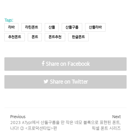
Tags:
라바
라틴폰트
산돌
산돌구름
산돌라바
추천폰트
폰트
폰트추천
한글폰트
Share on Facebook
Share on Twitter
Previous
Next
2023 ATypI에서 산돌구름을 만
작은 네모 블록으로 표현된 폰트,
나다! ② <프로덕션타입>편
픽셀 폰트 시리즈