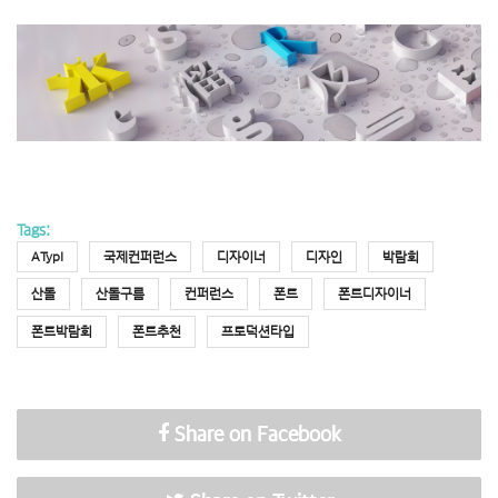
Tags:
ATypI
국제컨퍼런스
디자이너
디자인
박람회
산돌
산돌구름
컨퍼런스
폰트
폰트디자이너
폰트박람회
폰트추천
프로덕션타입
Share on Facebook