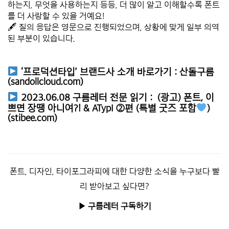
하는지, 무엇을 사용하는지 등등, 더 많이 알고 이해할수록 폰트
를 더 사랑할 수 있을 거예요!
🖋 질의 응답은 영문으로 진행되었으며, 상황에 맞게 일부 의역
된 부분이 있습니다.
*****
*****
‘프로덕션타입’ 브랜드사 소개 바로가기 :
산돌구름
(sandollcloud.com)
2023.06.08 구름레터 전문 읽기 :
(광고) 폰트, 이
쁘면 장땡 아니여?! & ATypI ②편 (특별 굿즈 포함
)
(stibee.com)
*****
폰트, 디자인, 타이포그라피에 대한 다양한 소식을 누구보다 빨
리 받아보고 싶다면?
▶︎ 구름레터 구독하기