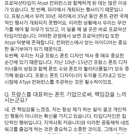
프로덕션타입이 AtypI 컨퍼런스와 함께하게 된 데는 많은 이유
가 있습니다. 첫 번째, 파리에서 개최되는 행사이기 때문입니
다. 프랑스에서 무려 30년, 파리에서 35년 동안 폰트 관련 국제
적인 행사가 개최되지 못했어요. 이러한 상황에서 우리는 무언
가를 해야 할 의무가 있었고, 이 일을 해 낼 곳은 바로 프로덕션
타입이었습니다. 어떠한 관점에서 보면 프로덕션타입 또한
AtypI 덕분에 존재합니다. 컨퍼런스에서 얻는 아이디어는 중요
한 동기부여가 되기 때문이죠.
두번째, 우리는 지금 프랑스 폰트 디자인 역사 중 매우 중요한
순간에 있기 때문입니다. 지난 10년~15년간 프랑스 폰트 디자
이너들의 성장과 함께 폰트 수와 폰트의 퀄리티(품질)가 모두 증
가해 왔습니다. 프랑스 폰트 디자이너이 두각을 드러내고 있는
시점에 ATypI 컨퍼런스를 주관하는 것은 필수적이었죠.
*****
Q. 프랑스를 대표하는 폰트 기업으로써, 책임감을 느끼
시는군요?
네, 큰 책임감을 느꼈죠. 저는 항상 제가 하는 일이 결코 개인적
인 행동이 아니라는 확신을 가지고 있습니다. 타입디자인은 집
단적인 행위입니다. 지역사회 커뮤니티와 이러한 공동체적 네트
워크를 즐겁게 하는 것은 중요하고 소중한 것이죠. 그래서 저는