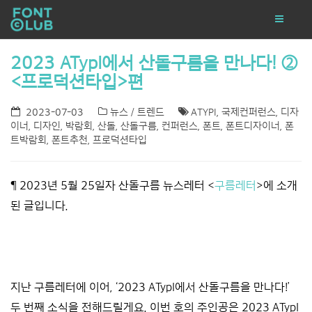
2023 ATypI에서 산돌구름을 만나다! ②
<프로덕션타입>편
2023-07-03
뉴스 / 트렌드
ATYPI
,
국제컨퍼런스
,
디자
이너
,
디자인
,
박람회
,
산돌
,
산돌구름
,
컨퍼런스
,
폰트
,
폰트디자이너
,
폰
트박람회
,
폰트추천
,
프로덕션타입
¶ 2023년 5월 25일자 산돌구름 뉴스레터 <
구름레터
>에 소개
된 글입니다.
*****
*****
지난 구름레터에 이어, ‘2023 ATypI에서 산돌구름을 만나다!’
두 번째 소식을 전해드릴게요. 이번 호의 주인공은
2023
ATypI