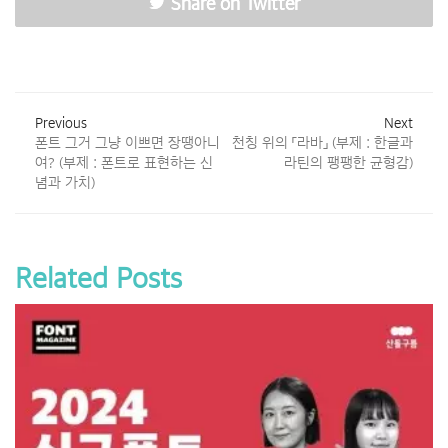
Share on Twitter
Previous
Next
폰트 그거 그냥 이쁘면 장땡아니
천칭 위의 「라바」 (부제 : 한글과
여? (부제 : 폰트로 표현하는 신
라틴의 팽팽한 균형감)
념과 가치)
Related Posts