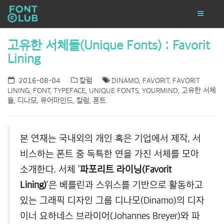
고유한 서체들(Unique Fonts) : Favorit
Lining
2016-08-04
칼럼
DINAMO
,
FAVORIT
,
FAVORIT
LINING
,
FONT
,
TYPEFACE
,
UNIQUE FONTS
,
YOURMIND
,
고유한 서체
들
,
디나모
,
유어마인드
,
칼럼
,
폰트
본 연재는 국내외의 개인 혹은 기업에서 제작, 서
비스하는 폰트 중 독특한 면을 가진 서체를 모아
소개한다. 서체 ‘
파포리트 라이닝(Favorit
Lining)
’은 베를린과 스위스를 기반으로 활동하고
있는 그래픽 디자인 그룹 디나모(Dinamo)의 디자
이너 요하네스 브라이어(Johannes Breyer)와 파