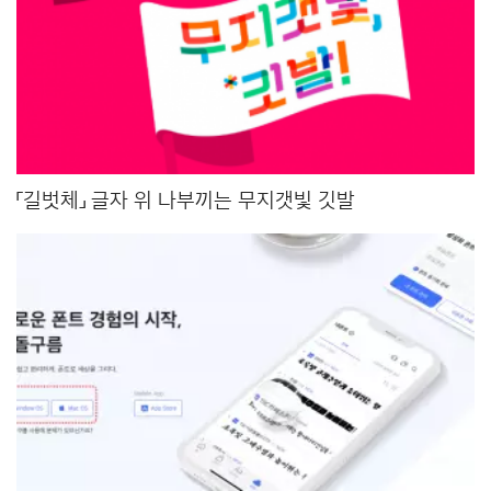
「길벗체」 글자 위 나부끼는 무지갯빛 깃발