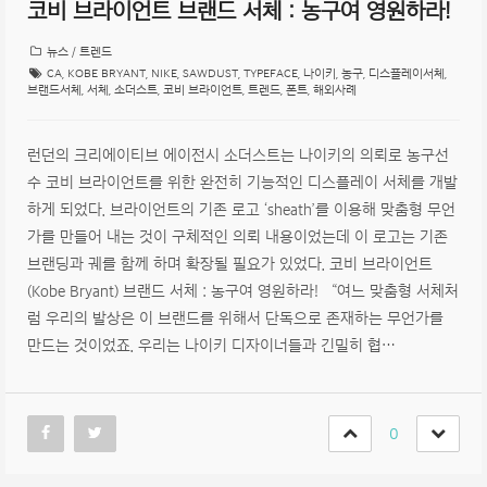
코비 브라이언트 브랜드 서체 : 농구여 영원하라!
뉴스 / 트렌드
CA
,
KOBE BRYANT
,
NIKE
,
SAWDUST
,
TYPEFACE
,
나이키
,
농구
,
디스플레이서체
,
브랜드서체
,
서체
,
소더스트
,
코비 브라이언트
,
트렌드
,
폰트
,
해외사례
런던의 크리에이티브 에이전시 소더스트는 나이키의 의뢰로 농구선
수 코비 브라이언트를 위한 완전히 기능적인 디스플레이 서체를 개발
하게 되었다. 브라이언트의 기존 로고 ‘sheath’를 이용해 맞춤형 무언
가를 만들어 내는 것이 구체적인 의뢰 내용이었는데 이 로고는 기존
브랜딩과 궤를 함께 하며 확장될 필요가 있었다. 코비 브라이언트
(Kobe Bryant) 브랜드 서체 : 농구여 영원하라! “여느 맞춤형 서체처
럼 우리의 발상은 이 브랜드를 위해서 단독으로 존재하는 무언가를
만드는 것이었죠. 우리는 나이키 디자이너들과 긴밀히 협…
0