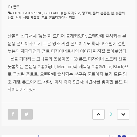
폰트
FONT
,
LATESPRING
,
TYPEFACE
,
늦봄
,
디자이너
,
명조체
,
문학
,
본문용
,
봄
,
붓글씨
,
산돌
,
서체
,
시집
,
제목용
,
폰트
,
폰트디자이너
,
피플
산돌의 신규서체 ‘늦봄‘이 드디어 공개되었다. 오랜만에 출시되는 본
문용 폰트이자 보기 드문 명조 계열 폰트이기도 하다. 6개월에 걸친
늦봄의 제작과정과 폰트 디자이너로서의 이야기를 직접 들어보았다.
봄을 기다리는 그녀들의 동상이몽 – ② 폰트 디자이너 스토리 산돌
늦봄체는 본문용 2종(Light, Medium)과 제목용 2종(White, Black)으
로 구성된 폰트로, 오랜만에 출시되는 본문용 폰트이자 보기 드문 명
조 계열 폰트이기도 하다. 이제 각각 5년차, 4년차를 맞이한 폰트 디
자이너에게 있…
0