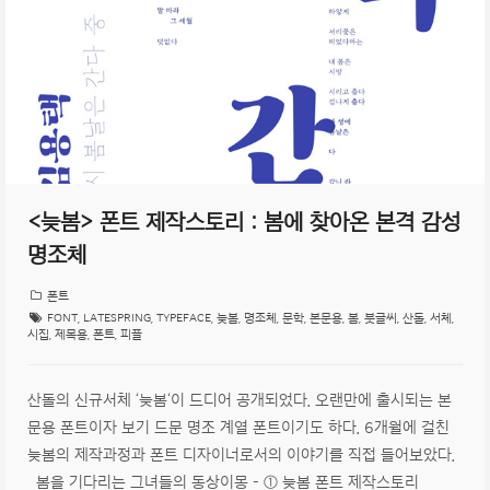
<늦봄> 폰트 제작스토리 : 봄에 찾아온 본격 감성
명조체
폰트
FONT
,
LATESPRING
,
TYPEFACE
,
늦봄
,
명조체
,
문학
,
본문용
,
봄
,
붓글씨
,
산돌
,
서체
,
시집
,
제목용
,
폰트
,
피플
산돌의 신규서체 ‘늦봄‘이 드디어 공개되었다. 오랜만에 출시되는 본
문용 폰트이자 보기 드문 명조 계열 폰트이기도 하다. 6개월에 걸친
늦봄의 제작과정과 폰트 디자이너로서의 이야기를 직접 들어보았다.
봄을 기다리는 그녀들의 동상이몽 – ① 늦봄 폰트 제작스토리