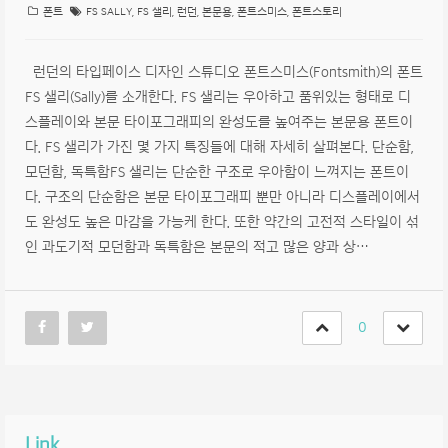
폰트
FS SALLY
,
FS 샐리
,
런던
,
본문용
,
폰트스미스
,
폰트스토리
런던의 타입페이스 디자인 스튜디오 폰트스미스(Fontsmith)의 폰트
FS 샐리(Sally)를 소개한다. FS 샐리는 우아하고 품위있는 형태로 디
스플레이와 본문 타이포그래피의 완성도를 높여주는 본문용 폰트이
다. FS 샐리가 가진 몇 가지 특징들에 대해 자세히 살펴본다. 단순함,
모던함, 독특함FS 샐리는 단순한 구조로 우아함이 느껴지는 폰트이
다. 구조의 단순함은 본문 타이포그래피 뿐만 아니라 디스플레이에서
도 완성도 높은 마감을 가능케 한다. 또한 약간의 고전적 스타일이 섞
인 과도기적 모던함과 독특함은 본문의 적고 많은 양과 상…
0
Link