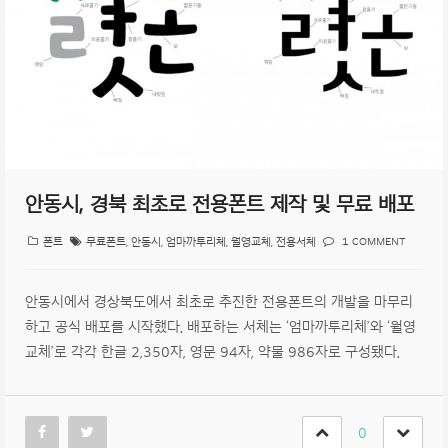
안동시, 경북 최초로 전용폰트 제작 및 무료 배포
폰트
무료폰트
,
안동시
,
엄마까투리체
,
월영교체
,
전용서체
1 COMMENT
안동시에서 경상북도에서 최초로 추진한 전용폰트의 개발을 마무리
하고 공식 배포를 시작했다. 배포하는 서체는 ‘엄마까투리체’와 ‘월영
교체’로 각각 한글 2,350자, 영문 94자, 약물 986자로 구성됐다.
0