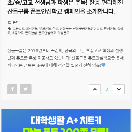
초/중/고교 선생님과 학생은 주목! 한층 편리해진
산돌구름 폰트안심학교 캠페인을 소개합니다.
공지
고등학교
,
교사폰트
,
무료폰트
,
산돌
,
산돌구름
,
산돌구름폰트안심학교
,
안심폰트
,
중학
교
,
초등학교
,
폰트안심
,
폰트안심학교
,
학생폰트
산돌구름은 2016년부터 꾸준히, 전국의 모든 초중고교 학생과 선생
님께 폰트를 무상 제공하고 있습니다. 산돌구름 폰트안심학교를 통해
제공되는 폰트는 소송에 대해 걱정할 필요가 전혀 없죠!
0