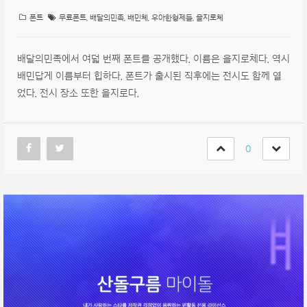
폰트
무료폰트
,
배달의민족
,
배민체
,
우아한형제들
,
을지로체
배달의민족에서 여덟 번째 폰트를 공개했다. 이름은 을지로체다. 역시
배민답게 이름부터 힙하다. 폰트가 출시된 직후에는 전시도 함께 열
었다. 전시 장소 또한 을지로다.
0