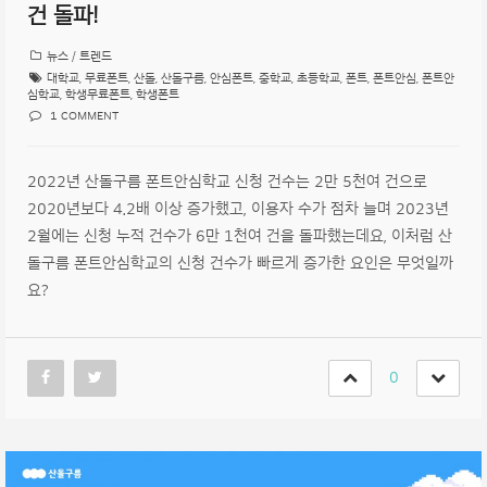
건 돌파!
뉴스 / 트렌드
대학교
,
무료폰트
,
산돌
,
산돌구름
,
안심폰트
,
중학교
,
초등학교
,
폰트
,
폰트안심
,
폰트안
심학교
,
학생무료폰트
,
학생폰트
1 COMMENT
2022년 산돌구름 폰트안심학교 신청 건수는 2만 5천여 건으로
2020년보다 4.2배 이상 증가했고, 이용자 수가 점차 늘며 2023년
2월에는 신청 누적 건수가 6만 1천여 건을 돌파했는데요, 이처럼 산
돌구름 폰트안심학교의 신청 건수가 빠르게 증가한 요인은 무엇일까
요?
0