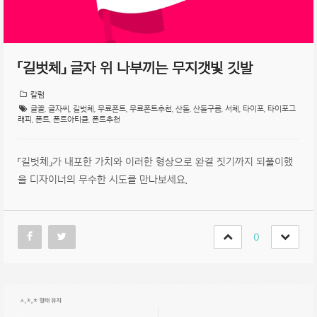
「길벗체」 글자 위 나부끼는 무지갯빛 깃발
칼럼
글꼴
,
글자씨
,
길벗체
,
무료폰트
,
무료폰트추천
,
산돌
,
산돌구름
,
서체
,
타이포
,
타이포그
래피
,
폰트
,
폰트아티클
,
폰트추천
「길벗체」가 내포한 가치와 이러한 형상으로 완결 짓기까지 되풀이했
을 디자이너의 무수한 시도를 만나보세요.
0