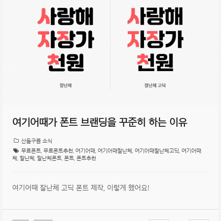
여기어때가 폰트 브랜딩을 꾸준히 하는 이유
산돌구름 소식
무료폰트
,
무료폰트추천
,
여기어때
,
여기어때잘난체
,
여기어때잘난체고딕
,
여기어때
체
,
잘난체
,
잘난체폰트
,
폰트
,
폰트추천
여기어때 잘난체 고딕 폰트 제작, 이렇게 했어요!