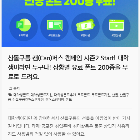
산돌구름 캔(Can)퍼스 캠페인 시즌2 Start! 대학
생이라면 누구나! 상황별 유료 폰트 200종을 무
료로 드려요.
공지
대학생폰트
,
대학생폰트지원
,
대학생폰트추천
,
무료폰트
,
무료폰트지원
,
산돌
,
산돌구
름
,
산돌구름캔퍼스캠페인
,
캔퍼스캠페인
,
폰트
대학생이라면 꼭 참여하셔서 산돌구름의 선물을 아낌없이 받아 가시
길 바랍니다. 과제·공모전·취업준비·취미활동은 물론 상업적 사용까
지도 사용범위 걱정 없이 사용할 수 있어요.