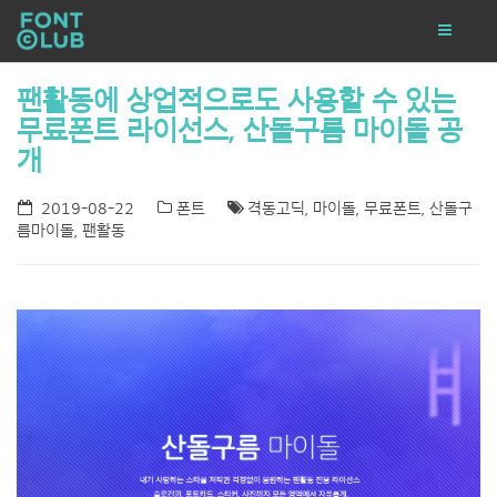
팬활동에 상업적으로도 사용할 수 있는
무료폰트 라이선스, 산돌구름 마이돌 공
개
2019-08-22
폰트
격동고딕
,
마이돌
,
무료폰트
,
산돌구
름마이돌
,
팬활동