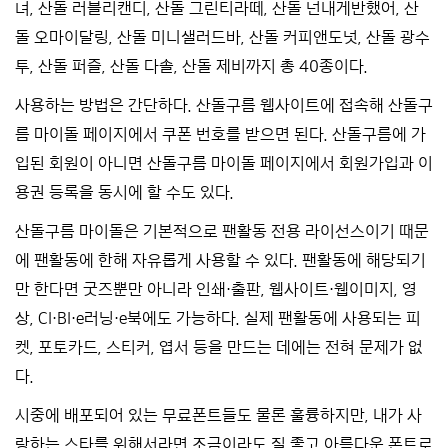
녀, 산돌 러블리캔디, 산돌 그린티라떼, 산돌 넌내게반했어, 산
돌 오마이달링, 산돌 미니샐러드바, 산돌 커피앤도넛, 산돌 광수
투, 산돌 퍼즐, 산돌 다솔, 산돌 제비까지 총 40종이다.
사용하는 방법은 간단하다. 산돌구름 웹사이트에 접속해 산돌구
름 마이돌 페이지에서 쿠폰 번호를 받으면 된다. 산돌구름에 가
입된 회원이 아니면 산돌구름 마이돌 페이지에서 회원가입과 이
용권 등록을 동시에 할 수도 있다.
산돌구름 마이돌은 기본적으로 팬활동 전용 라이선스이기 때문
에 팬활동에 한해 자유롭게 사용할 수 있다. 팬활동에 해당되기
만 한다면 굿즈뿐만 아니라 인쇄・출판, 웹사이트・웹이미지, 영
상, CI・BI・e러닝・e북에도 가능하다. 실제 팬활동에 사용되는 피
켓, 포토카드, 스티커, 엽서 등을 만드는 데에는 전혀 문제가 없
다.
시중에 배포되어 있는 무료폰트들도 물론 훌륭하지만, 내가 사
랑하는 스타를 위해서라면 조금이라도 질 좋고 아름다운 폰트로