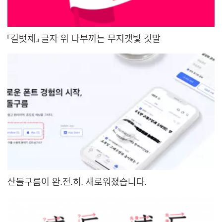
「길벗체」 글자 위 나부끼는 무지갯빛 깃발
산돌구름이 완.전.히. 새로워졌습니다.