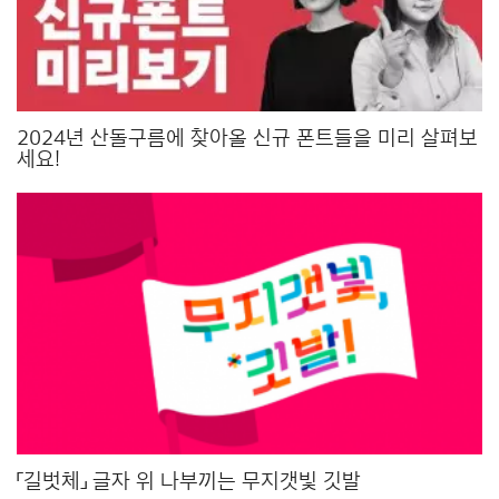
2024년 산돌구름에 찾아올 신규 폰트들을 미리 살펴보
세요!
「길벗체」 글자 위 나부끼는 무지갯빛 깃발