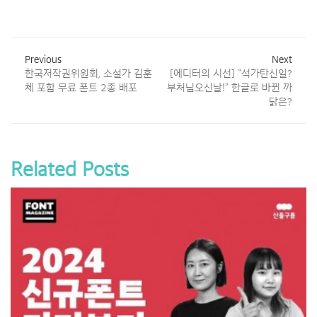
Previous
Next
한국저작권위원회, 소설가 김훈
[에디터의 시선] “석가탄신일?
체 포함 무료 폰트 2종 배포
부처님오신날!” 한글로 바뀐 까
닭은?
Related Posts