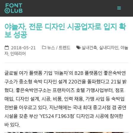
야놀자, 전문 디자인 시공업자로 입지 확
보 성공
2018-05-21
뉴스 / 트렌드
실내건축
,
실내디자인
,
야놀
자
,
인테리어
글로벌 여가 플랫폼 기업 ‘야놀자’의 B2B 플랫폼인 좋은숙박연
구소가 중소형 숙박 디자인 설계 220건을 돌파했다고 21일 밝
혔다. 좋은숙박연구소는 프랜차이즈 호텔 가맹사업부터, 점포
매입, 디자인 설계, 시공, 비품, 인력 채용, 가맹 사업 등 숙박업
전반을 아우르고 있다. 지난해에는 국내 최대 중고서점 겸 공연
시설을 갖춘 부산 ‘YES24 F1963점’ 디자인과 시공에 참여한
바 있다.