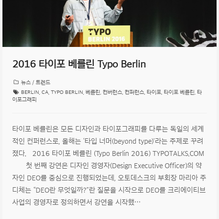
2016 타이포 베를린 Typo Berlin
뉴스 / 트렌드
BERLIN
,
CA
,
TYPO BERLIN
,
베를린
,
컨버런스
,
컨퍼런스
,
타이포
,
타이포 베를린
,
타
이포그래피
타이포 베를린은 모든 디자인과 타이포그래피를 다루는 독일의 세계
적인 컨퍼런스로, 올해는 ‘타입 너머(beyond type)’라는 주제로 꾸려
졌다. 2016 타이포 베를린 (Typo Berlin 2016) TYPOTALKS.COM
첫 번째 강연은 디자인 경영자(Design Executive Officer)의 약
자인 DEO를 중심으로 진행되었는데, 오토데스크의 부회장 마리아 주
디체는 “DEO란 무엇일까?”란 질문을 시작으로 DEO를 크리에이티브
사업의 경영자로 정의하면서 강연을 시작했…