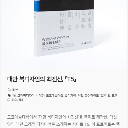
대만 북디자인의 최전선, 『T5』
리뷰
T5
,
그래픽디자이너
,
대만
,
도쿄예술대학
,
북디자인
,
서적
,
유어마인드
,
일본
,
책
,
트렌
드
,
해외사례
도쿄예술대학에서 ‘대만 북디자인의 최전선’을 주제로 제작한, 다섯
명의 대만 그래픽 디자이너를 소개하는 사이트 T5. 이 프로젝트는 핵