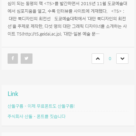
심이 되는 동명의 책 <T5>를 발간하면서 2015년 11월 도쿄예술대
에서 심포지움을 열고, 수록 인터뷰를 사이트에 게재했다. <T5> :
대만 북디자인의 최전선 도쿄예술대학에서 ‘대만 북디자인의 최전
선’을 주제로 제작한, 다섯 명의 대만 그래픽 디자이너를 소개하는 사
이트 T5(http://t5.geidai.ac.jp). ‘대만·일본 예술 문…
0
Link
산돌구름 – 이제 무료폰트도 산돌구름!
주식회사 산돌 – 폰트를 짓습니다