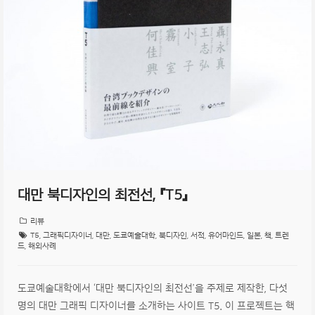
대만 북디자인의 최전선, 『T5』
리뷰
T5
,
그래픽디자이너
,
대만
,
도쿄예술대학
,
북디자인
,
서적
,
유어마인드
,
일본
,
책
,
트렌
드
,
해외사례
도쿄예술대학에서 ‘대만 북디자인의 최전선’을 주제로 제작한, 다섯
명의 대만 그래픽 디자이너를 소개하는 사이트 T5. 이 프로젝트는 핵