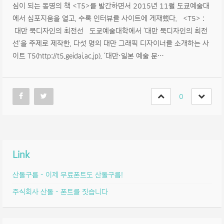
심이 되는 동명의 책 <T5>를 발간하면서 2015년 11월 도쿄예술대
에서 심포지움을 열고, 수록 인터뷰를 사이트에 게재했다. <T5> :
대만 북디자인의 최전선 도쿄예술대학에서 ‘대만 북디자인의 최전
선’을 주제로 제작한, 다섯 명의 대만 그래픽 디자이너를 소개하는 사
이트 T5(http://t5.geidai.ac.jp). ‘대만·일본 예술 문…
0
Link
산돌구름 – 이제 무료폰트도 산돌구름!
주식회사 산돌 – 폰트를 짓습니다