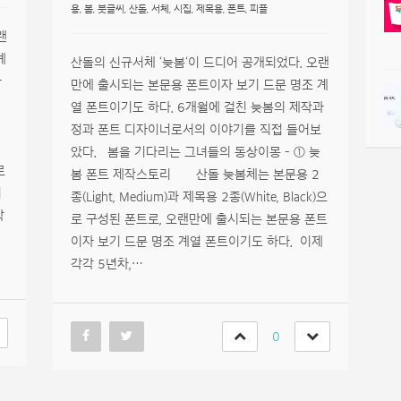
용
,
봄
,
붓글씨
,
산돌
,
서체
,
시집
,
제목용
,
폰트
,
피플
랜
계
산돌의 신규서체 ‘늦봄‘이 드디어 공개되었다. 오랜
과
만에 출시되는 본문용 폰트이자 보기 드문 명조 계
열 폰트이기도 하다. 6개월에 걸친 늦봄의 제작과
정과 폰트 디자이너로서의 이야기를 직접 들어보
았다. 봄을 기다리는 그녀들의 동상이몽 – ① 늦
로
봄 폰트 제작스토리 산돌 늦봄체는 본문용 2
이
종(Light, Medium)과 제목용 2종(White, Black)으
각
로 구성된 폰트로, 오랜만에 출시되는 본문용 폰트
이자 보기 드문 명조 계열 폰트이기도 하다. 이제
각각 5년차,…
0