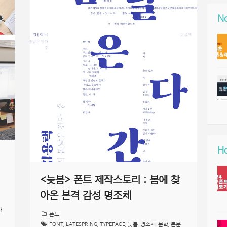
No
Ho
<늦봄> 폰트 제작스토리 : 봄에 찾
아온 본격 감성 명조체
자
폰트
FONT
,
LATESPRING
,
TYPEFACE
,
늦봄
,
명조체
,
문학
,
본문