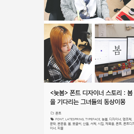
<늦봄> 폰트 디자이너 스토리 : 봄
을 기다리는 그녀들의 동상이몽
폰트
FONT
,
LATESPRING
,
TYPEFACE
,
늦봄
,
디자이너
,
명조체
,
문학
,
본문용
,
봄
,
붓글씨
,
산돌
,
서체
,
시집
,
제목용
,
폰트
,
폰트디
이너
,
피플