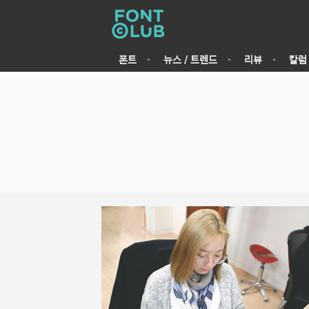
폰트
뉴스 / 트렌드
리뷰
칼럼