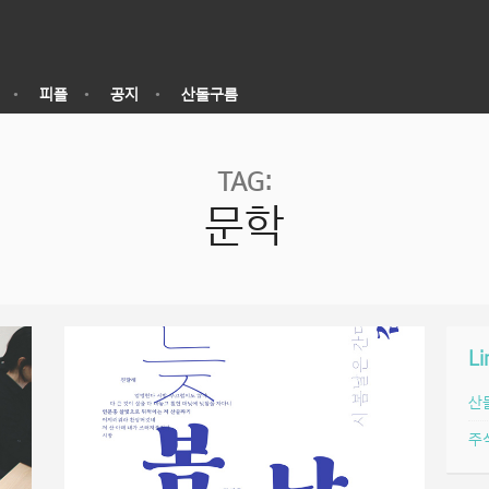
피플
공지
산돌구름
TAG:
문학
Li
산
주