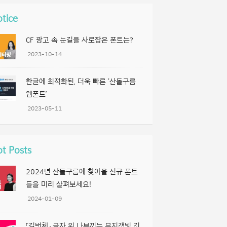
tice
CF 광고 속 눈길을 사로잡은 폰트는?
2023-10-14
한글에 최적화된, 더욱 빠른 ‘산돌구름
웹폰트’
2023-05-11
t Posts
2024년 산돌구름에 찾아올 신규 폰트
들을 미리 살펴보세요!
2024-01-09
「길벗체」 글자 위 나부끼는 무지갯빛 깃