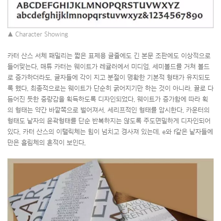
▲ Character Showing
카터 산스 서체 패밀리는 짧은 표제용 글줄에도 긴 본문 조판에도 이상적으로
들어맞는다. 매튜 카터는 웨이트가 레귤러에서 미디엄, 세미볼드를 거쳐 볼드
로 증가하더라도, 글자들에 각이 지고 분절이 명확한 기본적 형태가 유지되도
록 했다. 최종적으로는 웨이트가 단순히 굵어지기만 하는 것이 아니라, 끌로 다
듬어진 듯한 중량감을 획득하도록 디자인되었다. 웨이트가 증가함에 따라 획
의 형태는 약간 바깥쪽으로 벌어져서, 세리프적인 형태를 암시한다. 카운터의
형태도 낱자의 윤곽형태를 단순 반복하지는 않도록 주도면밀하게 디자인되어
있다. 카터 산스의 이탤릭체는 힘이 넘치고 경사져 있는데, e와 f같은 낱자들에
만은 흘림체의 흔적이 보인다.