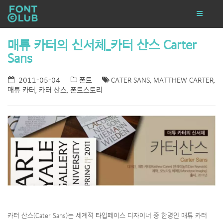
매튜 카터의 신서체_카터 산스 Carter
Sans
2011-05-04
폰트
CATER SANS
,
MATTHEW CARTER
,
매튜 카터
,
카터 산스
,
폰트스토리
카터 산스(Cater Sans)는 세계적 타입페이스 디자이너 중 한명인 매튜 카터