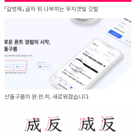
「길벗체」 글자 위 나부끼는 무지갯빛 깃발
산돌구름이 완.전.히. 새로워졌습니다.