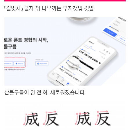
「길벗체」 글자 위 나부끼는 무지갯빛 깃발
산돌구름이 완.전.히. 새로워졌습니다.