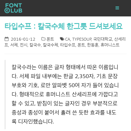
타입수프 : 칼국수체 한그릇 드셔보세요
2016-01-12
폰트
CA
,
TYPESOUP
,
국민대학교
,
산세리
프
,
서체
,
전시
,
칼국수
,
칼국수체
,
타입수프
,
폰트
,
한동훈
,
휴머니스트
칼국수라는 이름은 글자 형태에서 따온 이름입니
다. 서체 파일 내부에는 한글 2,350자, 기초 문장
부호와 기호, 로만 알파벳 50여 자가 들어 있습니
다. 형태적으로 휴머니스트 산세리프에 가깝다고
할 수 있고, 받침이 있는 글자인 경우 부분적으로
중성과 종성이 붙어서 흘려 쓴 듯한 효과를 내도
록 디자인했습니다.