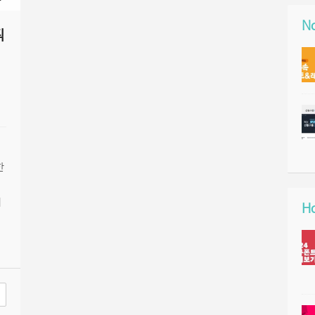
No
픽
처
한
의
Ho