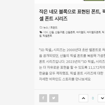
작은 네모 블록으로 표현된 폰트, 
셀 폰트 시리즈
뉴스 / 트렌드
Y2K
,
산돌
,
산돌구름
,
산돌폰트
,
싸이월드
,
싸이월드폰트
,
픽
셀
,
픽셀폰트
「SD 픽셀」 시리즈는 2000년대 초반 웹폰트로 
음 공개되었던, 산돌의 픽셀 폰트를 복원해 가공
폰트 시리즈입니다. 2023년의 「SD 픽셀」 시리즈
는 더 자유로운 표현을 할 수 있도록 11,172자
한글을 모두 제작했죠. 픽셀 폰트 시리즈에 대한
자세한 비하인드 스토리를 만나보세요
0