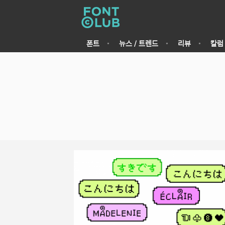
폰트
뉴스 / 트렌드
리뷰
칼럼