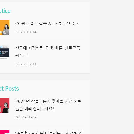
tice
CF 광고 속 눈길을 사로잡은 폰트는?
2023-10-14
한글에 최적화된, 더욱 빠른 ‘산돌구름
웹폰트’
2023-05-11
t Posts
2024년 산돌구름에 찾아올 신규 폰트
들을 미리 살펴보세요!
2024-01-09
「길벗체」 글자 위 나부끼는 무지갯빛 깃