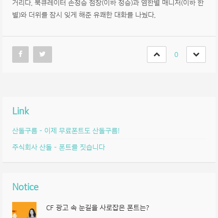
거리다. 북큐레이터 손정승 점장(이하 정승)과 염한별 매니저(이하 한
별)와 더위를 잠시 잊게 해준 유쾌한 대화를 나눴다.
0
Link
산돌구름 – 이제 무료폰트도 산돌구름!
주식회사 산돌 – 폰트를 짓습니다
Notice
CF 광고 속 눈길을 사로잡은 폰트는?