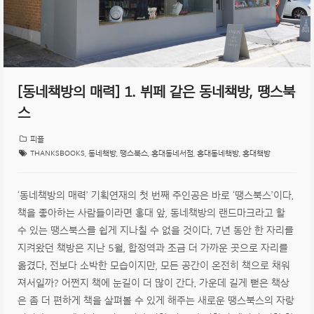
[동네책방의 매력] 1. 뷔페 같은 동네책방, 땡스북
스
피플
THANKSBOOKS
,
동네책방
,
땡스북스
,
홍대동네서점
,
홍대동네책방
,
홍대책방
‘동네책방의 매력’ 기획연재의 첫 번째 주인공은 바로 ‘땡스북스’이다.
책을 좋아하는 사람들이라면 홍대 앞, 동네책방의 랜드마크라고 할
수 있는 땡스북스를 쉽게 지나칠 수 없을 것이다. 7년 동안 한 자리를
지켜왔던 책방은 지난 5월, 합정역과 조금 더 가까운 곳으로 자리를
옮겼다. 전보다 소박한 모습이지만, 모든 공간이 온전히 책으로 채워
져서일까? 어쩐지 책에 눈길이 더 많이 간다. 가운데 길게 뻗은 책상
은 좀 더 편하게 책을 살펴볼 수 있게 해주는 새로운 땡스북스의 자랑