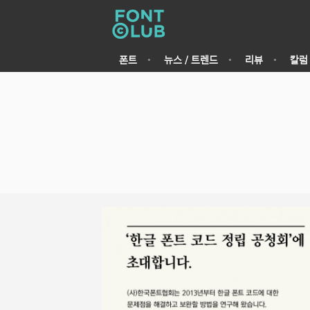
폰트
뉴스 / 트렌드
리뷰
칼럼