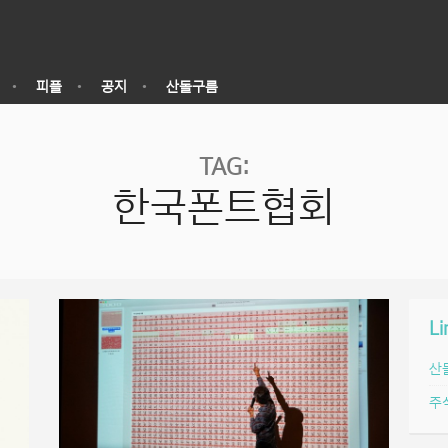
피플
공지
산돌구름
TAG:
한국폰트협회
Li
산
주