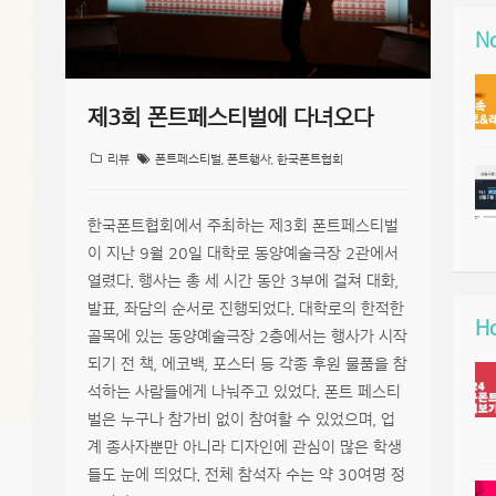
No
제3회 폰트페스티벌에 다녀오다
리뷰
폰트페스티벌
,
폰트행사
,
한국폰트협회
한국폰트협회에서 주최하는 제3회 폰트페스티벌
이 지난 9월 20일 대학로 동양예술극장 2관에서
열렸다. 행사는 총 세 시간 동안 3부에 걸쳐 대화,
발표, 좌담의 순서로 진행되었다. 대학로의 한적한
Ho
골목에 있는 동양예술극장 2층에서는 행사가 시작
되기 전 책, 에코백, 포스터 등 각종 후원 물품을 참
석하는 사람들에게 나눠주고 있었다. 폰트 페스티
벌은 누구나 참가비 없이 참여할 수 있었으며, 업
계 종사자뿐만 아니라 디자인에 관심이 많은 학생
들도 눈에 띄었다. 전체 참석자 수는 약 30여명 정