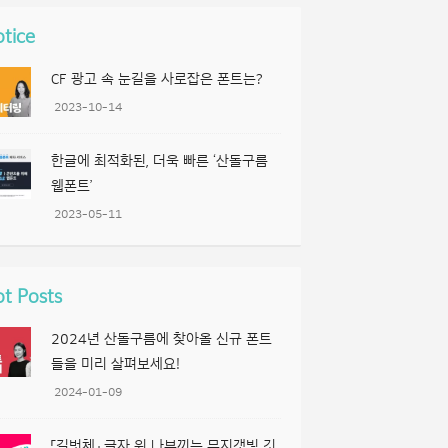
tice
CF 광고 속 눈길을 사로잡은 폰트는?
2023-10-14
한글에 최적화된, 더욱 빠른 ‘산돌구름
웹폰트’
2023-05-11
t Posts
2024년 산돌구름에 찾아올 신규 폰트
들을 미리 살펴보세요!
2024-01-09
「길벗체」 글자 위 나부끼는 무지갯빛 깃