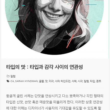
타입의 맛 : 타입과 감각 사이의 연관성
칼럼
CA
,
SARAH HYNDMAN
,
글꼴
,
맛
,
미각
,
사라 하인드먼
,
서체
,
시각
,
칼럼
,
타입
,
폰트
둥글게 굴린 서체는 단맛을 연상시키고 다소 뾰족하거나 각진 형태의
타입은 신맛, 쓴맛 혹은 매운맛을 떠올리게 한다. 이러한 상호 연관성
에 대한 이해는 디자이너가 사용자의 기대감을 유도할 수 있도록 할