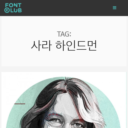
TAG:
사라 하인드먼