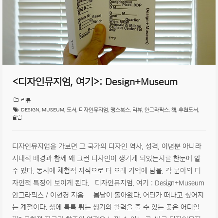
<디자인뮤지엄, 여기>: Design+Museum
리뷰
DESIGN
,
MUSEUM
,
도서
,
디자인뮤지엄
,
땡스북스
,
리뷰
,
안그라픽스
,
책
,
추천도서
,
칼럼
디자인뮤지엄을 가보면 그 국가의 디자인 역사, 성격, 이념뿐 아니라
시대적 배경과 함께 왜 그런 디자인이 생기게 되었는지를 한눈에 알
수 있다. 동시에 체험적 지식으로 더 오래 기억에 남을, 각 분야의 디
자인적 특징이 보이게 된다. 디자인뮤지엄, 여기 : Design+Museum
안그라픽스 / 이현경 지음 봄날이 돌아왔다. 어딘가 떠나고 싶어지
는 계절이다. 삶에 톡톡 튀는 생기와 활력을 줄 수 있는 곳은 어디일