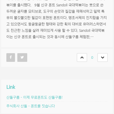
볶이를 출시했다. 9월 신규 폰트 Sandoll 국대떡볶이는 붓으로 쓴
두꺼운 글자를 모티브로, 도구의 손맛과 질감을 재해석하고 밀떡 특
유의 쫄깃쫄깃한 필감이 표현된 폰트이다. 명조서체의 진지함을 가지
고 있으면서도 둥글둥글한 형태와 강한 획의 대비로 유머러스하면서
도 친근한 느낌을 살려 재미있게 사용 할 수 있다. Sandoll 국대떡볶
이는 신규 폰트로 출시되는 것과 동시에 산돌구름 체험판,…
0
Link
산돌구름 – 이제 무료폰트도 산돌구름!
주식회사 산돌 – 폰트를 짓습니다