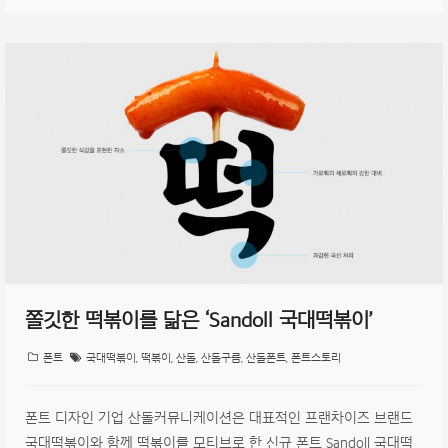
쫄깃한 떡볶이를 닮은 ‘Sandoll 국대떡볶이’
폰트
국대떡볶이
,
떡볶이
,
산돌
,
산돌구름
,
산돌폰트
,
폰트스토리
폰트 디자인 기업 산돌커뮤니케이션은 대표적인 프랜차이즈 브랜드
국대떡볶이와 함께 떡볶이를 모티브로 한 신규 폰트 Sandoll 국대떡