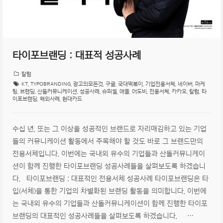
타이포브랜딩 : 대표적 성공사례
칼럼
KT
,
TYPOBRANDING
,
광고의모든것
,
구글
,
국대떡볶이
,
기업전용서체
,
네이버
,
마케
팅
,
브랜딩
,
산돌커뮤니케이션
,
성공사례
,
슈퍼셀
,
애플
,
어도비
,
전용서체
,
카카오
,
칼럼
,
타
이포브랜딩
,
해외사례
,
현대카드
수십 년, 또는 그 이상을 성공적인 브랜드로 자리매김하고 있는 기업
들의 커뮤니케이션 활동에서 주목해야 할 것도 바로 그 브랜드만의
전용서체입니다. 이번에는 국내외 유수의 기업들과 산돌커뮤니케이
션이 함께 진행한 타이포브랜딩 성공사례들을 살펴보도록 하겠습니
다. 타이포브랜딩 : 대표적인 전용서체 성공사례 타이포브랜딩은 타
입(서체)을 통한 기업의 차별화된 브랜딩 활동을 의미합니다. 이번에
는 국내외 유수의 기업들과 산돌커뮤니케이션이 함께 진행한 타이포
브랜딩의 대표적인 성공사례들을 살펴보도록 하겠습니다. …