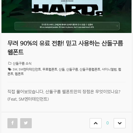
무려 90%의 유료 전환! 믿고 사용하는 산돌구름
웹폰트
산돌구름 소식
SM
,
SM엔터테인먼트
,
무료웹폰트
,
산돌
,
산돌구름
,
산돌구름웹폰트
,
샤이니앨범
,
웹
폰트
,
웹폰트
직접 물어보았습니다. 산돌구름 웹폰트만의 장점은 무엇이었나요?
(Feat. SM엔터테인먼트)
0