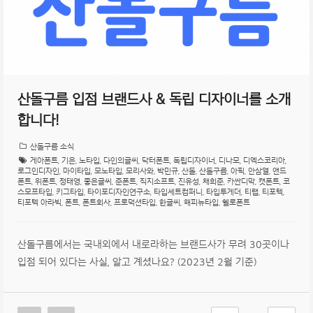
산돌구름 입점 브랜드사 & 독립 디자이너를 소개
합니다!
산돌구름 소식
게아폰트
,
기은
,
노타입
,
다인의글씨
,
닥터폰트
,
독립디자이너
,
디나모
,
디엑스코리아
,
로그인디자인
,
마이타입
,
모노타입
,
모리사와
,
박민규
,
산돌
,
산돌구름
,
아픽
,
안삼열
,
앤드
폰트
,
위폰트
,
정태영
,
좋은글씨
,
준폰트
,
직지소프트
,
진유성
,
채희준
,
카싼디막
,
캣폰트
,
코
스모프타입
,
키그타입
,
타이포디자인연구소
,
타입세트컴퍼니
,
타입투게더
,
티랩
,
티포텍
,
티포텍 아라빅
,
폰트
,
폰트회사
,
프로덕션타입
,
한글씨
,
해피뉴타입
,
헬로폰트
산돌구름에서는 국내외에서 내로라하는 브랜드사가 무려 30곳이나
입점 되어 있다는 사실, 알고 계셨나요? (2023년 2월 기준)