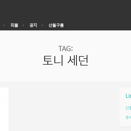
피플
공지
산돌구름
TAG:
토니 세던
Li
산
주