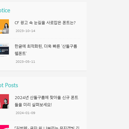
tice
CF 광고 속 눈길을 사로잡은 폰트는?
2023-10-14
한글에 최적화된, 더욱 빠른 ‘산돌구름
웹폰트’
2023-05-11
t Posts
2024년 산돌구름에 찾아올 신규 폰트
들을 미리 살펴보세요!
2024-01-09
「길벗체」 글자 위 나부끼는 무지갯빛 깃