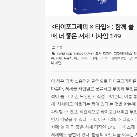
<타이포그래피 × 타입> : 함께 쓸
때 더 좋은 서체 디자인 149
리뷰
TYPEFACE
,
TYPOGRAPHY
,
도서
,
디자인
,
디자인하우스
,
리
뷰
,
서체
,
실용서
,
책
,
타이포그래피
,
타이포그래피X타입
,
타입
,
니 세던
이 책은 더욱 실용적인 관점으로 타이포그래피를
다룬다. 서체를 타입별로 분류하고 무엇과 무엇
섞어 쓸 때 어떤 느낌인지 직접 보여준다. 이를 
해 ‘서체에도 어울리는 짝이 있다’는 것을 한눈에
파악할 수 있고, 직관적으로 타이포그래피란 무
인지 깨달을 수 있다. <타이포그래피 × 타입> :
함께 쓸 때 더 좋은 서체 디자인 149 책 소개
서체에도 궁합이 있다! 환상의 하모니를 이루는 