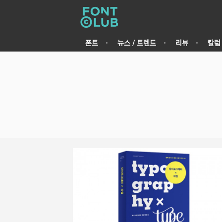
폰트
뉴스 / 트렌드
리뷰
칼럼