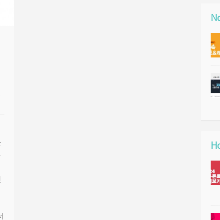
No
토
을
Ho
통
엇
서