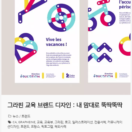
그라핀 교육 브랜드 디자인 : 내 맘대로 뚝딱뚝딱
뉴스 / 트렌드
CA
,
GRAPHEINE
,
교육
,
교육부
,
그라핀
,
로고
,
일러스트레이션
,
전용서체
,
커뮤니케이
션디자인
,
트렌드
,
프랑스
,
픽토그램
,
해외사례