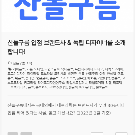
산돌구름 입점 브랜드사 & 독립 디자이너를 소개
합니다!
산돌구름 소식
게아폰트
,
기은
,
노타입
,
다인의글씨
,
닥터폰트
,
독립디자이너
,
디나모
,
디엑스코리아
,
로그인디자인
,
마이타입
,
모노타입
,
모리사와
,
박민규
,
산돌
,
산돌구름
,
아픽
,
안삼열
,
앤드
폰트
,
위폰트
,
정태영
,
좋은글씨
,
준폰트
,
직지소프트
,
진유성
,
채희준
,
카싼디막
,
캣폰트
,
코
스모프타입
,
키그타입
,
타이포디자인연구소
,
타입세트컴퍼니
,
타입투게더
,
티랩
,
티포텍
,
티포텍 아라빅
,
폰트
,
폰트회사
,
프로덕션타입
,
한글씨
,
해피뉴타입
,
헬로폰트
산돌구름에서는 국내외에서 내로라하는 브랜드사가 무려 30곳이나
입점 되어 있다는 사실, 알고 계셨나요? (2023년 2월 기준)