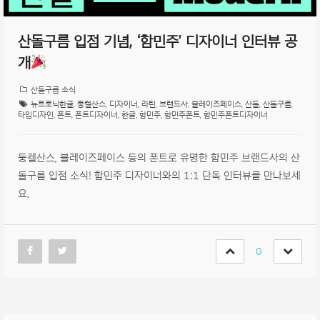
산돌구름 입점 기념, ‘함민주’ 디자이너 인터뷰 공
개
산돌구름 소식
뉴트로닉한글
,
둥켈산스
,
디자이너
,
라틴
,
브랜드사
,
블레이즈페이스
,
산돌
,
산돌구름
,
타입디자인
,
폰트
,
폰트디자이너
,
한글
,
함민주
,
함민주폰트
,
함민주폰트디자이너
둥켈산스, 블레이즈페이스 등의 폰트로 유명한 함민주 브랜드사의 산
돌구름 입점 소식! 함민주 디자이너와의 1:1 단독 인터뷰를 만나보세
요.
0