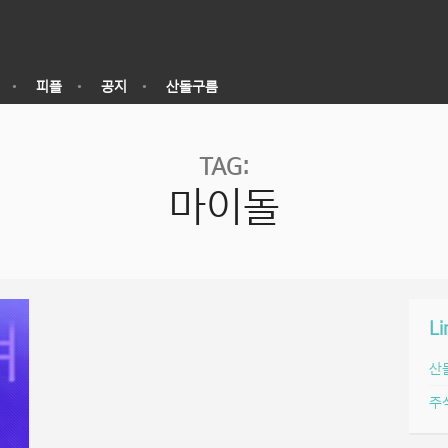
피플
공지
산돌구름
TAG:
마이돌
Li
산
주