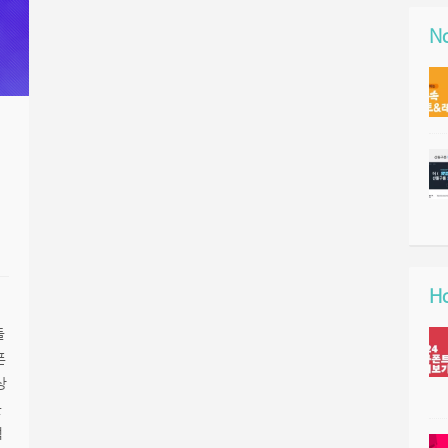
No
Ho
돌
폰
상
돌
적