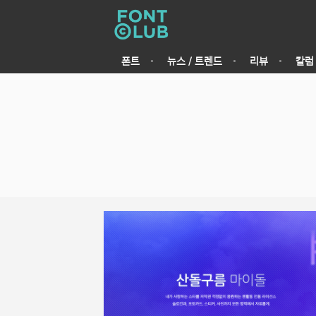
폰트
뉴스 / 트렌드
리뷰
칼럼