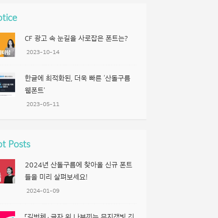
tice
CF 광고 속 눈길을 사로잡은 폰트는?
2023-10-14
한글에 최적화된, 더욱 빠른 ‘산돌구름
웹폰트’
2023-05-11
t Posts
2024년 산돌구름에 찾아올 신규 폰트
들을 미리 살펴보세요!
2024-01-09
「길벗체」 글자 위 나부끼는 무지갯빛 깃