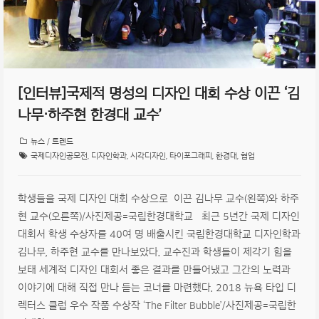
[인터뷰]국제적 명성의 디자인 대회 수상 이끈 ‘김
나무·하주현 한경대 교수’
뉴스 / 트렌드
국제디자인공모전
,
디자인학과
,
시각디자인
,
타이포그래피
,
한경대
,
협업
학생들을 국제 디자인 대회 수상으로 이끈 김나무 교수(왼쪽)와 하주
현 교수(오른쪽)/사진제공=국립한경대학교 최근 5년간 국제 디자인
대회서 학생 수상자를 40여 명 배출시킨 국립한경대학교 디자인학과
김나무, 하주현 교수를 만나보았다. 교수진과 학생들이 제각기 힘을
보태 세계적 디자인 대회서 좋은 결과를 만들어냈고 그간의 노력과
이야기에 대해 직접 만나 듣는 코너를 마련했다. 2018 뉴욕 타입 디
렉터스 클럽 우수 작품 수상작 ‘The Filter Bubble’/사진제공=국립한