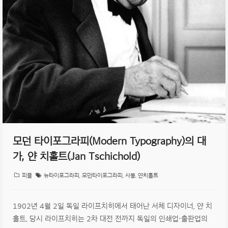
모던 타이포그라피(Modern Typography)의 대
가, 얀 치홀트(Jan Tschichold)
피플
뉴타이포그라피
,
모던타이포그라피
,
사봉
,
얀치홀트
1902년 4월 2일 독일 라이프치히에서 태어난 서체 디자이너, 얀 치
홀트. 당시 라이프치히는 2차 대전 전까지 독일의 인쇄업·출판업의