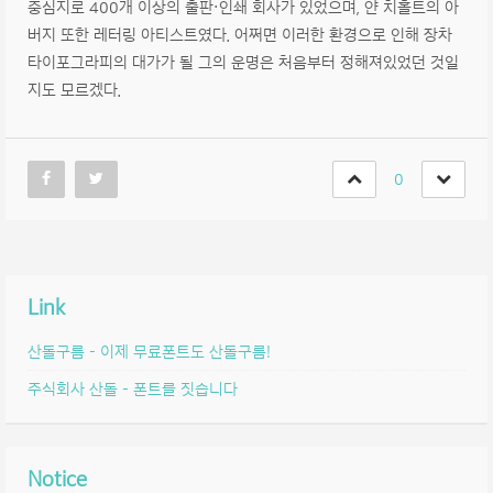
중심지로 400개 이상의 출판·인쇄 회사가 있었으며, 얀 치홀트의 아
버지 또한 레터링 아티스트였다. 어쩌면 이러한 환경으로 인해 장차
타이포그라피의 대가가 될 그의 운명은 처음부터 정해져있었던 것일
지도 모르겠다.
0
Link
산돌구름 – 이제 무료폰트도 산돌구름!
주식회사 산돌 – 폰트를 짓습니다
Notice