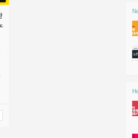
No
탄
노
포
폰
Ho