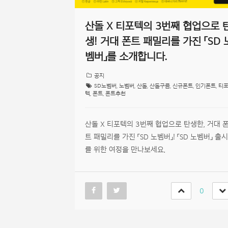
산돌 X 티포텍의 3번째 협업으로 
생! 거대 폰트 패밀리를 가진 「SD 
벰버」를 소개합니다.
공지
SD노벰버
,
노벰버
,
산돌
,
산돌구름
,
신규폰트
,
인기폰트
,
티
텍
,
폰트
,
폰트추천
산돌 X 티포텍의 3번째 협업으로 탄생한, 거대 
트 패밀리를 가진 「SD 노벰버」! 「SD 노벰버」 출시
를 위한 여정을 만나보세요.
0