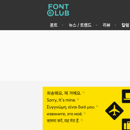
폰트
뉴스 / 트렌드
리뷰
칼럼