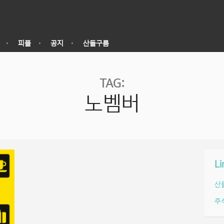
피플
공지
산돌구름
TAG:
노벰버
Li
산
주