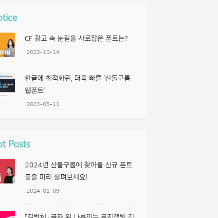
tice
CF 광고 속 눈길을 사로잡은 폰트는?
2023-10-14
한글에 최적화된, 더욱 빠른 ‘산돌구름
웹폰트’
2023-05-11
t Posts
2024년 산돌구름에 찾아올 신규 폰트
들을 미리 살펴보세요!
2024-01-09
「길벗체」 글자 위 나부끼는 무지갯빛 깃