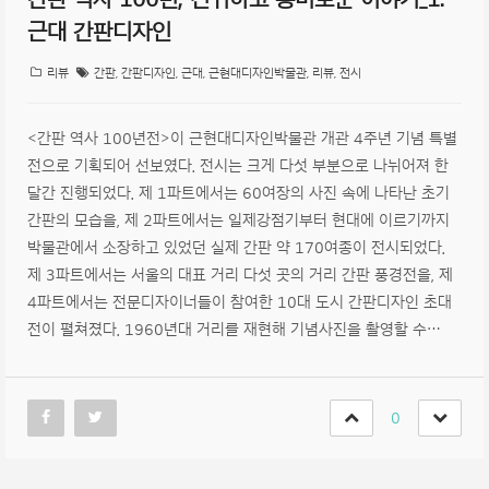
근대 간판디자인
리뷰
간판
,
간판디자인
,
근대
,
근현대디자인박물관
,
리뷰
,
전시
<간판 역사 100년전>이 근현대디자인박물관 개관 4주년 기념 특별
전으로 기획되어 선보였다. 전시는 크게 다섯 부분으로 나뉘어져 한
달간 진행되었다. 제 1파트에서는 60여장의 사진 속에 나타난 초기
간판의 모습을, 제 2파트에서는 일제강점기부터 현대에 이르기까지
박물관에서 소장하고 있었던 실제 간판 약 170여종이 전시되었다.
제 3파트에서는 서울의 대표 거리 다섯 곳의 거리 간판 풍경전을, 제
4파트에서는 전문디자이너들이 참여한 10대 도시 간판디자인 초대
전이 펼쳐졌다. 1960년대 거리를 재현해 기념사진을 촬영할 수…
0