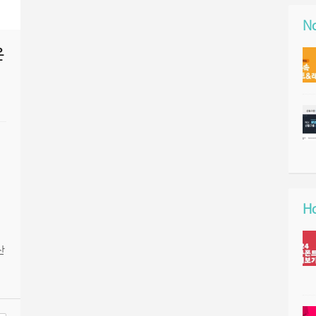
No
은
Ho
산