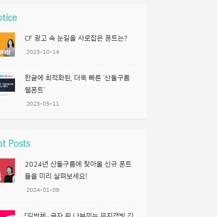
tice
CF 광고 속 눈길을 사로잡은 폰트는?
2023-10-14
한글에 최적화된, 더욱 빠른 ‘산돌구름
웹폰트’
2023-05-11
t Posts
2024년 산돌구름에 찾아올 신규 폰트
들을 미리 살펴보세요!
2024-01-09
「길벗체」 글자 위 나부끼는 무지갯빛 깃