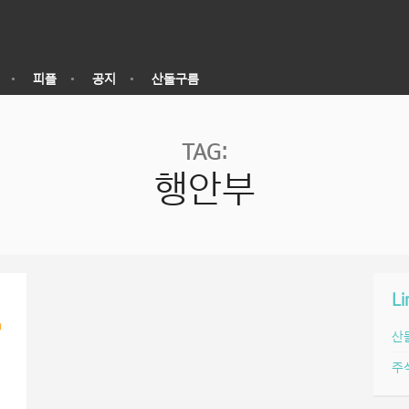
피플
공지
산돌구름
TAG:
행안부
Li
산
주