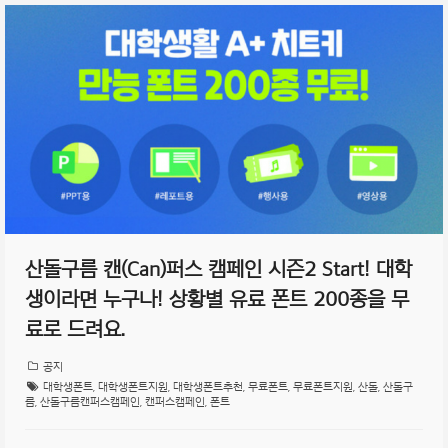
산돌구름 캔(Can)퍼스 캠페인 시즌2 Start! 대학
생이라면 누구나! 상황별 유료 폰트 200종을 무
료로 드려요.
공지
대학생폰트
,
대학생폰트지원
,
대학생폰트추천
,
무료폰트
,
무료폰트지원
,
산돌
,
산돌구
름
,
산돌구름캔퍼스캠페인
,
캔퍼스캠페인
,
폰트