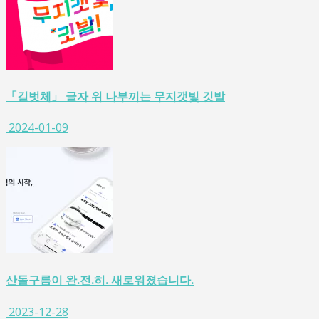
「길벗체」 글자 위 나부끼는 무지갯빛 깃발
2024-01-09
산돌구름이 완.전.히. 새로워졌습니다.
2023-12-28