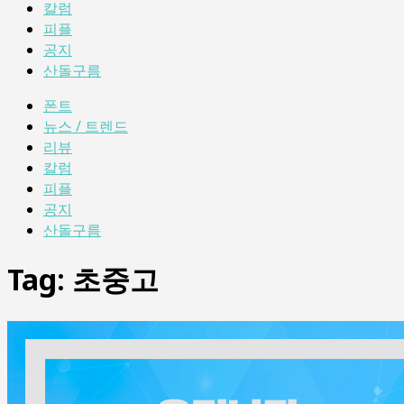
칼럼
피플
공지
산돌구름
폰트
뉴스 / 트렌드
리뷰
칼럼
피플
공지
산돌구름
Tag:
초중고