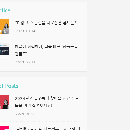
tice
CF 광고 속 눈길을 사로잡은 폰트는?
2023-10-14
한글에 최적화된, 더욱 빠른 ‘산돌구름
웹폰트’
2023-05-11
t Posts
2024년 산돌구름에 찾아올 신규 폰트
들을 미리 살펴보세요!
2024-01-09
「길벗체」 글자 위 나부끼는 무지갯빛 깃