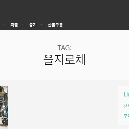
피플
공지
산돌구름
TAG:
을지로체
Li
산
주