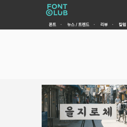
폰트
뉴스 / 트렌드
리뷰
칼럼