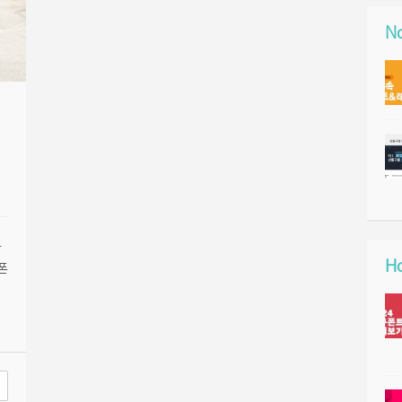
No
름
Ho
폰