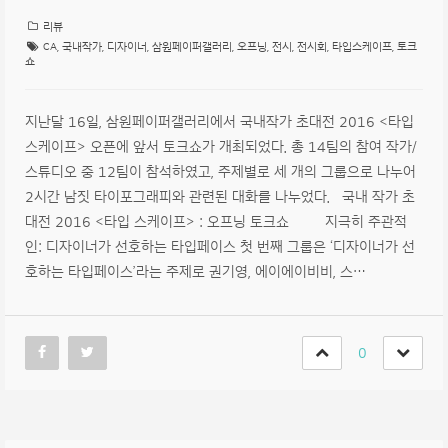
리뷰
CA
,
국내작가
,
디자이너
,
삼원페이퍼갤러리
,
오프닝
,
전시
,
전시회
,
타입스케이프
,
토크
쇼
지난달 16일, 삼원페이퍼갤러리에서 국내작가 초대전 2016 <타입
스케이프> 오픈에 앞서 토크쇼가 개최되었다. 총 14팀의 참여 작가/
스튜디오 중 12팀이 참석하였고, 주제별로 세 개의 그룹으로 나누어
2시간 남짓 타이포그래피와 관련된 대화를 나누었다. 국내 작가 초
대전 2016 <타입 스케이프> : 오프닝 토크쇼 지극히 주관적
인: 디자이너가 선호하는 타입페이스 첫 번째 그룹은 ‘디자이너가 선
호하는 타입페이스’라는 주제로 권기영, 에이에이비비, 스…
0