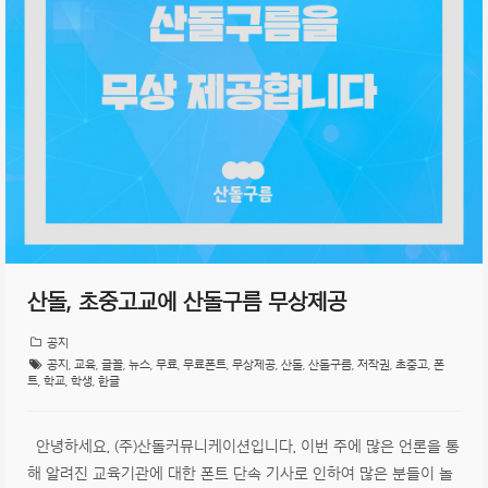
산돌, 초중고교에 산돌구름 무상제공
공지
공지
,
교육
,
글꼴
,
뉴스
,
무료
,
무료폰트
,
무상제공
,
산돌
,
산돌구름
,
저작권
,
초중고
,
폰
트
,
학교
,
학생
,
한글
안녕하세요. (주)산돌커뮤니케이션입니다. 이번 주에 많은 언론을 통
해 알려진 교육기관에 대한 폰트 단속 기사로 인하여 많은 분들이 놀